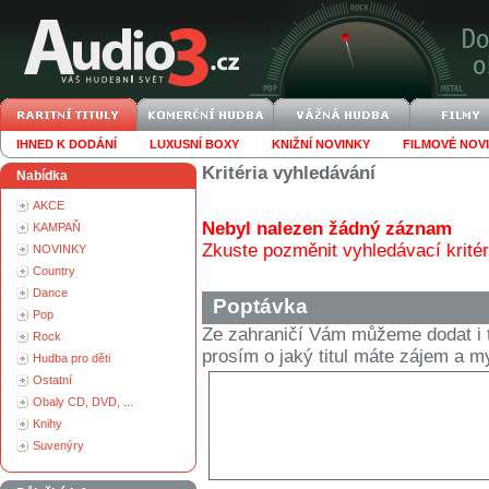
IHNED K DODÁNÍ
LUXUSNÍ BOXY
KNIŽNÍ NOVINKY
FILMOVÉ NOV
Kritéria vyhledávání
Nabídka
AKCE
Nebyl nalezen žádný záznam
KAMPAŇ
Zkuste pozměnit vyhledávací kritér
NOVINKY
Country
Dance
Poptávka
Pop
Ze zahraničí Vám můžeme dodat i t
Rock
prosím o jaký titul máte zájem a
Hudba pro děti
Ostatní
Obaly CD, DVD, ...
Knihy
Suvenýry