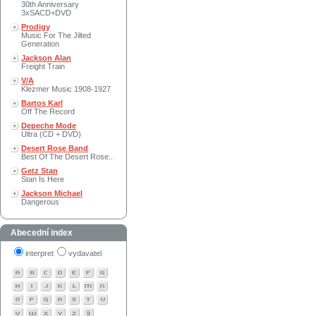
30th Anniversary
3xSACD+DVD
Prodigy
Music For The Jilted
Generation
Jackson Alan
Freight Train
V/A
Klezmer Music 1908-1927
Bartos Karl
Off The Record
Depeche Mode
Ultra (CD + DVD)
Desert Rose Band
Best Of The Desert Rose..
Getz Stan
Stan Is Here
Jackson Michael
Dangerous
Abecední index
interpret
vydavatel