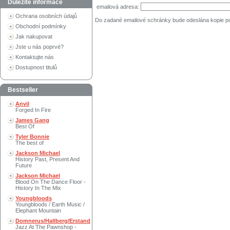
Důležité informace
emailová adresa:
Ochrana osobních údajů
Do zadané emailové schránky bude odeslána kopie p
Obchodní podmínky
Jak nakupovat
Jste u nás poprvé?
Kontaktujte nás
Dostupnost titulů
Bestseller
Anvil
Forged In Fire
James Gang
Best Of
Tyler Bonnie
The best of
Jackson Michael
History Past, Present And
Future
Jackson Michael
Blood On The Dance Floor -
History In The Mix
Youngbloods
Youngbloods / Earth Music /
Elephant Mountain
Domnerus/Hallberg/Erstand
Jazz At The Pawnshop -