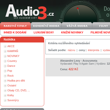
IHNED K DODÁNÍ
LUXUSNÍ BOXY
KNIŽNÍ NOVINKY
FILMOVÉ NOV
Nabídka
Kritéria rozšířeného vyhledávání
AKCE
Seřadit podle:
názvu
|
ceny
|
interpreta
|
vydav
KAMPAŇ
NOVINKY
Alexandre Levy - Acousmeta
Country
Vydavatel:
Play It Again Sam
| Vydáno:
12
Dance
422 Kč
Cena:
Pop
Rock
Hudba pro děti
Ostatní
Obaly CD, DVD, ...
Knihy
Suvenýry