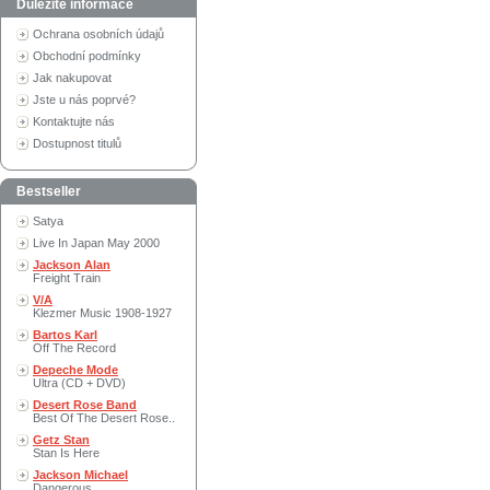
Důležité informace
Ochrana osobních údajů
Obchodní podmínky
Jak nakupovat
Jste u nás poprvé?
Kontaktujte nás
Dostupnost titulů
Bestseller
Satya
Live In Japan May 2000
Jackson Alan
Freight Train
V/A
Klezmer Music 1908-1927
Bartos Karl
Off The Record
Depeche Mode
Ultra (CD + DVD)
Desert Rose Band
Best Of The Desert Rose..
Getz Stan
Stan Is Here
Jackson Michael
Dangerous