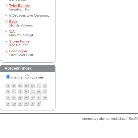
Tyler Bonnie
Greatest Hits
Iii Decades Live Ceremony
Beck
Midnite Vultures
V/A
Man You Swing!
Storm Force
Age Of Fear
Pendragon
Love Over Fear
Abecední index
interpret
vydavatel
Internetový obchod Audio3.cz - Soběši