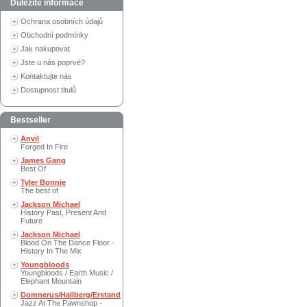
Důležité informace
Ochrana osobních údajů
Obchodní podmínky
Jak nakupovat
Jste u nás poprvé?
Kontaktujte nás
Dostupnost titulů
Bestseller
Anvil
Forged In Fire
James Gang
Best Of
Tyler Bonnie
The best of
Jackson Michael
History Past, Present And
Future
Jackson Michael
Blood On The Dance Floor -
History In The Mix
Youngbloods
Youngbloods / Earth Music /
Elephant Mountain
Domnerus/Hallberg/Erstand
Jazz At The Pawnshop -