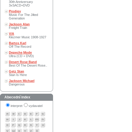
30th Anniversary
3xSACD+DVD
Prodigy
Music For The Jilted
Generation
Jackson Alan
Freight Train
V/A
Klezmer Music 1908-1927
Bartos Karl
Off The Record
Depeche Mode
Ultra (CD + DVD)
Desert Rose Band
Best Of The Desert Rose..
Getz Stan
Stan Is Here
Jackson Michael
Dangerous
Abecední index
interpret
vydavatel