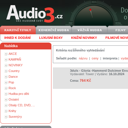
IHNED K DODÁNÍ
LUXUSNÍ BOXY
KNIŽNÍ NOVINKY
FILMOVÉ NOV
Nabídka
Kritéria rozšířeného vyhledávání
AKCE
Seřadit podle:
názvu
|
ceny
|
interpreta
|
vyda
KAMPAŇ
NOVINKY
3duls - Gloria -Hammerd Dulcimer En
Country
Vydavatel:
Tower
| Vydáno:
16.10.2024
Dance
764 Kč
Cena:
Pop
Rock
Hudba pro děti
Ostatní
Obaly CD, DVD, ...
Knihy
Suvenýry