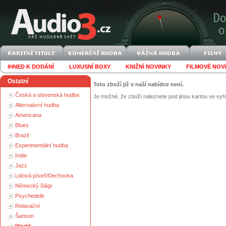
IHNED K DODÁNÍ
LUXUSNÍ BOXY
KNIŽNÍ NOVINKY
FILMOVÉ NOV
Ostatní
Toto zboží již v naší nabídce není.
Česká a slovenská hudba
Je možné, že zboží naleznete pod jinou kartou ve vyh
Alternativní hudba
Americana
Blues
Brazil
Experimentální hudba
Indie
Jazz
Lidová píseň/Dechovka
Německý šlágr
Psychedelic
Relaxační
Šanson