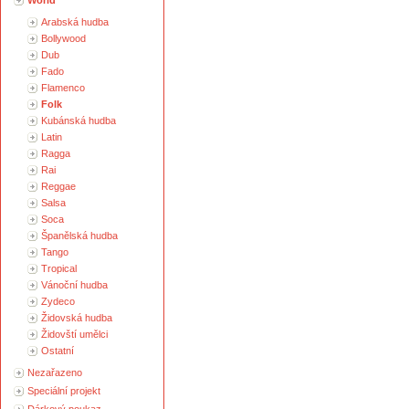
World
Arabská hudba
Bollywood
Dub
Fado
Flamenco
Folk
Kubánská hudba
Latin
Ragga
Rai
Reggae
Salsa
Soca
Španělská hudba
Tango
Tropical
Vánoční hudba
Zydeco
Židovská hudba
Židovští umělci
Ostatní
Nezařazeno
Speciální projekt