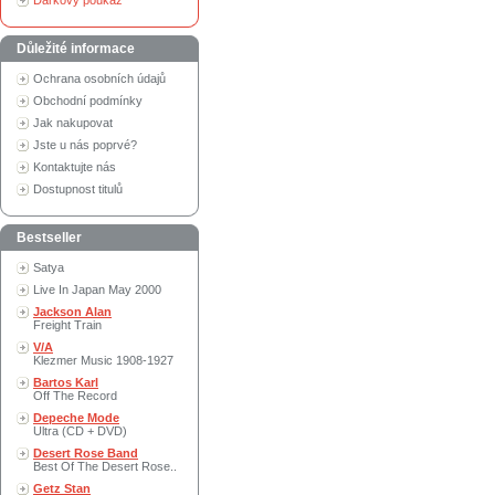
Dárkový poukaz
Důležité informace
Ochrana osobních údajů
Obchodní podmínky
Jak nakupovat
Jste u nás poprvé?
Kontaktujte nás
Dostupnost titulů
Bestseller
Satya
Live In Japan May 2000
Jackson Alan
Freight Train
V/A
Klezmer Music 1908-1927
Bartos Karl
Off The Record
Depeche Mode
Ultra (CD + DVD)
Desert Rose Band
Best Of The Desert Rose..
Getz Stan