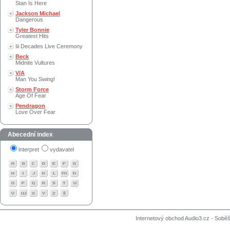
Stan Is Here
Jackson Michael
Dangerous
Tyler Bonnie
Greatest Hits
Iii Decades Live Ceremony
Beck
Midnite Vultures
V/A
Man You Swing!
Storm Force
Age Of Fear
Pendragon
Love Over Fear
Abecední index
interpret
vydavatel
Internetový obchod Audio3.cz - Soběši