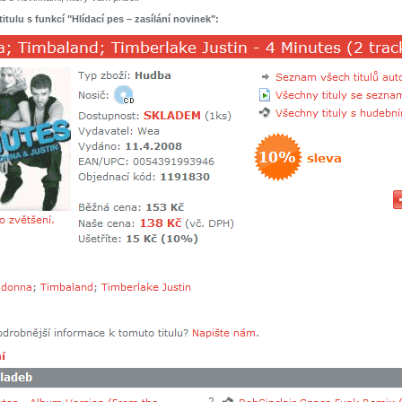
titulu s funkcí "Hlídací pes – zasílání novinek":