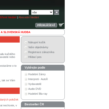
ířené hledání
|
Abecední hledání
 A SLOVENSKÁ HUDBA
Nákupní košík
Vaše objednávky
Registrace zákazníka
tailu každého
davatele nebo
Hlídací pes
 postaráme o to
Vybírejte podle
Hudební žánry
Interpreti - Autoři
at, tak se Vám
Vydavatelé
Audio DVD
Hudební Blu-ray
adaných položek
Bestseller ČR
vat nechcete, v