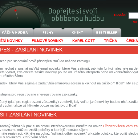
Hledání:
Rozš
IŽNÍ NOVINKY
FILMOVÉ NOVINKY
KAREL GOTT
TRIČKA
ČESKÁ
 PES - ZASÍLÁNÍ NOVINEK
unkce pro sledování nově přidaných titulů do našeho katalogu.
 nechat si posílat na Váš email novinky, které Vás zajímají, pak tuto funkci naleznete na de
ůžete vybrat, zda chcete zasílat novinky pouze od určitého interpreta nebo od konkrétního vy
 určitého žánru.
 řádek, který Vás zajímá a zadat Vaši emailovou adresu a kliknout na tlačítko "Hlídat". My se
ostupná pro registrované i neregistrované zákazníky.
šený (platí pro registrované zákazníky) ve chvíli, kdy volíte, jaké novinky budete chtít zasíl
 vyplní, takže už kliknete pouze na tlačítko „Hlídat“
ŠIT ZASÍLÁNÍ NOVINEK
trovaný zákazník pak si na detailu kteréhokoli titulu klikněte na odkaz
Přehled všech Vámi z
v seznamu můžete zrušit položky o které již nemáte zájem.
máte registraci, klikněte na odkaz "odhlásit odběr novinek" u každé položky, kterou již sledo
u s novinkami, který vám přišel.