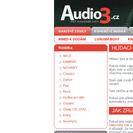
IHNED K DODÁNÍ
LUXUSNÍ BOXY
KN
HLÍDACÍ
Nabídka
AKCE
Hlídací pes je f
KAMPAŇ
Pokud máte zájem
NOVINKY
titulu, kde si m
všechny novinky
Country
Dance
Stačí pak zvolit
ostatní.
Pop
Tato služba je d
Rock
Hudba pro děti
Pokud jste přihlá
automaticky email
Ostatní
Obaly CD, DVD, ...
JAK ZRU
Knihy
Suvenýry
Pokud jste regis
naleznete zde
a 
V případě, že ne
informačním mail