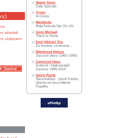
Walsh Steve
Daily Specials
Toyen
Ia Orana
Metalinda
Moja hviezda žije (No 16)
Gees Michael
There Is Home
Emil Viklický Trio
Za horama, za lesama...
Blehárová Helena
Jazzové útesy (1963-1990)
Zagorová Hana
Srdečně / Nejkrásnější
šansony 1968-2018
Ulrich Patrik
Šansonárium - písně Patrika
Ulricha na slova Miloně
Čepelky