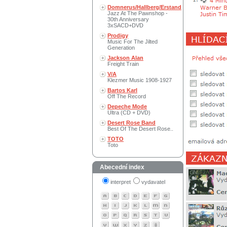
Domnerus/Hallberg/Erstand
Jazz At The Pawnshop -
30th Anniversary
3xSACD+DVD
Prodigy
Music For The Jilted
Generation
Jackson Alan
Freight Train
V/A
Klezmer Music 1908-1927
Bartos Karl
Off The Record
Depeche Mode
Ultra (CD + DVD)
Desert Rose Band
Best Of The Desert Rose..
TOTO
Toto
Abecední index
interpret
vydavatel