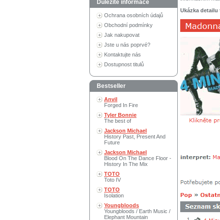
Důležité informace
Ukázka detailu 
Ochrana osobních údajů
Obchodní podmínky
Jak nakupovat
Jste u nás poprvé?
Kontaktujte nás
Dostupnost titulů
Bestseller
Anvil
Forged In Fire
Tyler Bonnie
The best of
Jackson Michael
History Past, Present And
Future
Jackson Michael
Blood On The Dance Floor -
History In The Mix
TOTO
Toto IV
TOTO
Isolation
Youngbloods
Youngbloods / Earth Music /
Elephant Mountain