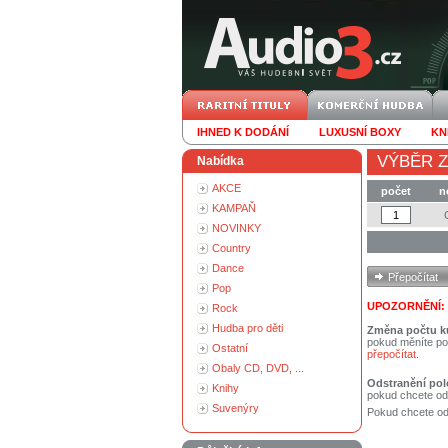
IHNED K DODÁNÍ
LUXUSNÍ BOXY
KN
VÝBĚR Z
Nabídka
AKCE
počet
n
KAMPAŇ
NOVINKY
Country
Dance
Pop
UPOZORNĚNÍ:
Rock
Hudba pro děti
Změna počtu k
pokud měníte po
Ostatní
přepočítat
.
Obaly CD, DVD, ...
Odstranění pol
Knihy
pokud chcete od
Suvenýry
Pokud chcete ods