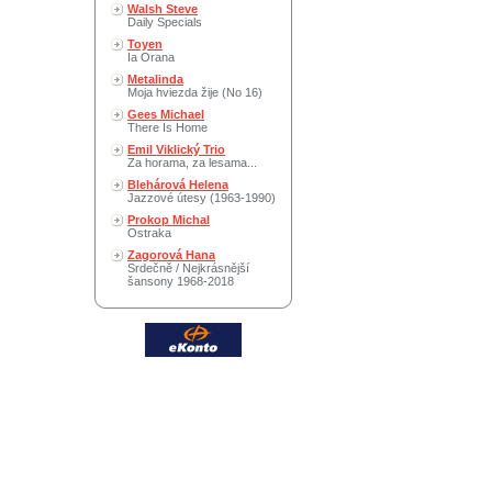
Walsh Steve
Daily Specials
Toyen
Ia Orana
Metalinda
Moja hviezda žije (No 16)
Gees Michael
There Is Home
Emil Viklický Trio
Za horama, za lesama...
Blehárová Helena
Jazzové útesy (1963-1990)
Prokop Michal
Ostraka
Zagorová Hana
Srdečně / Nejkrásnější
šansony 1968-2018