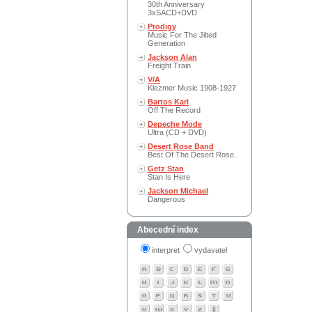
30th Anniversary
3xSACD+DVD
Prodigy
Music For The Jilted
Generation
Jackson Alan
Freight Train
V/A
Klezmer Music 1908-1927
Bartos Karl
Off The Record
Depeche Mode
Ultra (CD + DVD)
Desert Rose Band
Best Of The Desert Rose..
Getz Stan
Stan Is Here
Jackson Michael
Dangerous
Abecední index
interpret
vydavatel