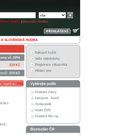
ířené hledání
|
Abecední hledání
 A SLOVENSKÁ HUDBA
Nákupní košík
cena vč. DPH
Vaše objednávky
Registrace zákazníka
219 Kč
Hlídací pes
zboží:
219 Kč
Vybírejte podle
Hudební žánry
Interpreti - Autoři
ačítko
Vydavatelé
Audio DVD
Hudební Blu-ray
boží.
Bestseller ČR