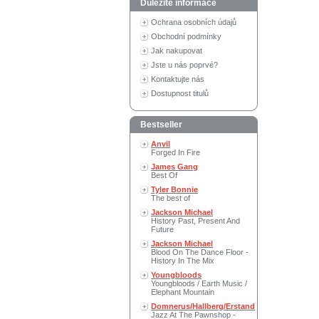
Důležité informace
Ochrana osobních údajů
Obchodní podmínky
Jak nakupovat
Jste u nás poprvé?
Kontaktujte nás
Dostupnost titulů
Bestseller
Anvil
Forged In Fire
James Gang
Best Of
Tyler Bonnie
The best of
Jackson Michael
History Past, Present And
Future
Jackson Michael
Blood On The Dance Floor -
History In The Mix
Youngbloods
Youngbloods / Earth Music /
Elephant Mountain
Domnerus/Hallberg/Erstand
Jazz At The Pawnshop -