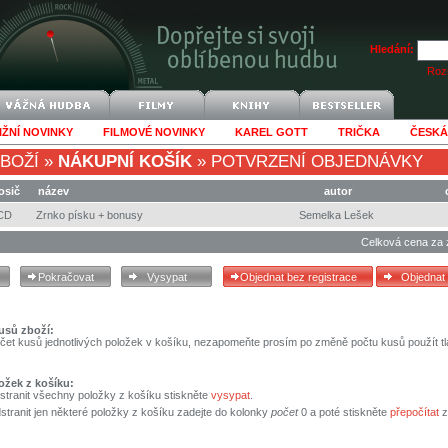
Hledání:
Rozš
IŽNÍ NOVINKY
FILMOVÉ NOVINKY
KAREL GOTT
TRIČKA
ČESKÁ
BOŽÍ
»
NÁKUPNÍ KOŠÍK
»
POTVRZENÍ OBJEDNÁVKY
osič
název
autor
CD
Zrnko písku + bonusy
Semelka Lešek
Celková cena za 
usů zboží:
čet kusů jednotlivých položek v košíku, nezapomeňte prosím po změně počtu kusů použít tl
ožek z košíku:
stranit všechny položky z košíku stiskněte
vysypat
.
tranit jen některé položky z košíku zadejte do kolonky
počet
0 a poté stiskněte
přepočítat
z