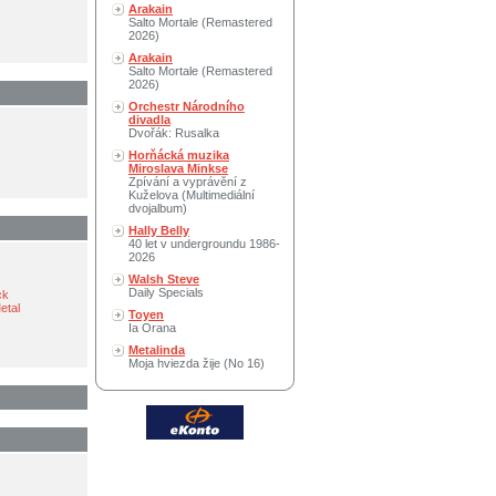
Arakain
Salto Mortale (Remastered
2026)
Arakain
Salto Mortale (Remastered
2026)
Orchestr Národního
divadla
Dvořák: Rusalka
Horňácká muzika
Miroslava Minkse
Zpívání a vyprávění z
Kuželova (Multimediální
dvojalbum)
Hally Belly
40 let v undergroundu 1986-
2026
Walsh Steve
Daily Specials
ck
etal
Toyen
Ia Orana
Metalinda
Moja hviezda žije (No 16)