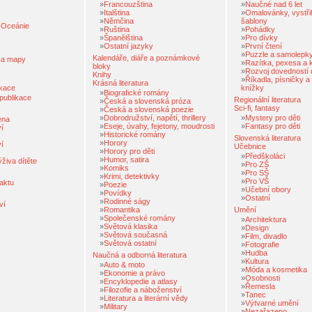
»
Francouzština
»
Naučné nad 6 let
»
Italština
»
Omalovánky, vystři
»
Němčina
šablony
a Oceánie
»
Ruština
»
Pohádky
»
Španělština
»
Pro dívky
»
Ostatní jazyky
»
První čtení
»
Puzzle a samolepk
Kalendáře, diáře a poznámkové
 a mapy
»
Razítka, pexesa a 
bloky
»
Rozvoj dovedností d
Knihy
»
Říkadla, písničky 
Krásná literatura
ikace
knížky
»
Biografické romány
publikace
Regionální literatura
»
Česká a slovenská próza
Sci-fi, fantasy
»
Česká a slovenská poezie
»
Dobrodružství, napětí, thrillery
»
Mystery pro děti
ena
»
Eseje, úvahy, fejetony, moudrosti
»
Fantasy pro děti
í
»
Historické romány
Slovenská literatura
»
Horory
í
Učebnice
»
Horory pro děti
»
Předškoláci
»
Humor, satira
živa dítěte
»
Pro ZŠ
»
Komiks
»
Pro SŠ
»
Krimi, detektivky
»
Pro VŠ
faktu
»
Poezie
»
Učební obory
»
Povídky
»
Ostatní
»
Rodinné ságy
ví
»
Romantika
Umění
»
Společenské romány
»
Architektura
»
Světová klasika
»
Design
»
Světová současná
»
Film, divadlo
»
Světová ostatní
»
Fotografie
»
Hudba
Naučná a odborná literatura
»
Kultura
»
Auto & moto
»
Móda a kosmetika
»
Ekonomie a právo
»
Osobnosti
»
Encyklopedie a atlasy
»
Řemesla
»
Filozofie a náboženství
»
Tanec
»
Literatura a literární vědy
»
Výtvarné umění
»
Military
»
Nezařazeno