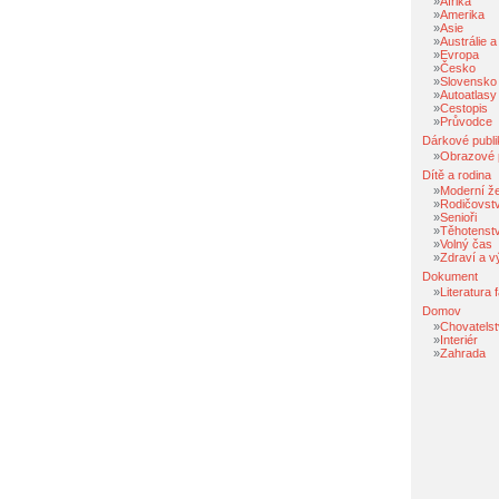
»
Afrika
»
Amerika
»
Asie
»
Austrálie 
»
Evropa
»
Česko
»
Slovensko
»
Autoatlasy
»
Cestopis
»
Průvodce
Dárkové publ
»
Obrazové 
Dítě a rodina
»
Moderní ž
»
Rodičovstv
»
Senioři
»
Těhotenstv
»
Volný čas
»
Zdraví a vý
Dokument
»
Literatura 
Domov
»
Chovatelst
»
Interiér
»
Zahrada