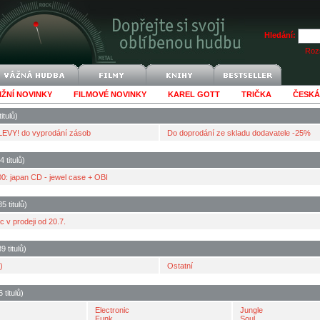
Hledání:
Rozš
IŽNÍ NOVINKY
FILMOVÉ NOVINKY
KAREL GOTT
TRIČKA
ČESKÁ
itulů)
EVY! do vyprodání zásob
Do doprodání ze skladu dodavatele -25%
 titulů)
: japan CD - jewel case + OBI
 titulů)
 v prodeji od 20.7.
 titulů)
)
Ostatní
titulů)
Electronic
Jungle
Funk
Soul