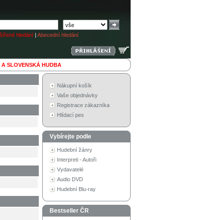
ířené hledání
|
Abecední hledání
 A SLOVENSKÁ HUDBA
Nákupní košík
Vaše objednávky
Registrace zákazníka
Hlídací pes
Vybírejte podle
Hudební žánry
Interpreti - Autoři
Vydavatelé
Audio DVD
Hudební Blu-ray
Bestseller ČR