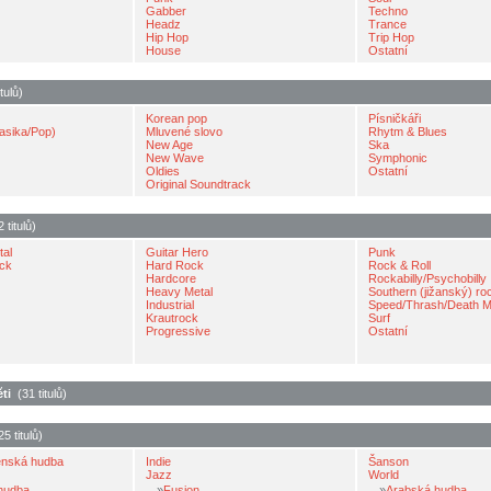
Gabber
Techno
Headz
Trance
Hip Hop
Trip Hop
House
Ostatní
tulů)
Korean pop
Písničkáři
asika/Pop)
Mluvené slovo
Rhytm & Blues
New Age
Ska
New Wave
Symphonic
Oldies
Ostatní
Original Soundtrack
titulů)
tal
Guitar Hero
Punk
ock
Hard Rock
Rock & Roll
Hardcore
Rockabilly/Psychobilly
Heavy Metal
Southern (jižanský) ro
Industrial
Speed/Thrash/Death M
Krautrock
Surf
Progressive
Ostatní
ti
(31 titulů)
 titulů)
enská hudba
Indie
Šanson
Jazz
World
hudba
»
Fusion
»
Arabská hudba