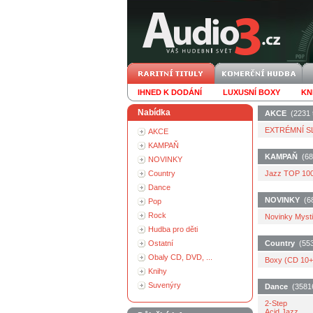
IHNED K DODÁNÍ
LUXUSNÍ BOXY
KN
Nabídka
AKCE
(2231 t
EXTRÉMNÍ SL
AKCE
KAMPAŇ
KAMPAŇ
(684
NOVINKY
Country
Jazz TOP 1000
Dance
NOVINKY
(685
Pop
Rock
Novinky Mystic
Hudba pro děti
Ostatní
Country
(5539
Obaly CD, DVD, ...
Boxy (CD 10+
Knihy
Suvenýry
Dance
(35816 
2-Step
Acid Jazz