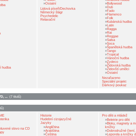
»
Ostatní
»
Bollywood
udba
»
Dub
Lidová píseň/Dechovka
»
Fado
Německý šlágr
»
Flamenco
Psychedelic
»
Folk
Relaxační
»
Kubánská hudba
»
Latin
»
Ragga
»
Rai
a
»
Reggae
»
Salsa
»
Soca
»
Španělská hudba
»
Tango
»
Tropical
»
Vánoční hudba
»
Zydeco
»
Židovská hudba
í hudba
»
Židovští umělci
»
Ostatní
Nezařazeno
Speciální projekt
Dárkový poukaz
, ...
(7 titulů)
lů)
EME
Historie
Pro děti a mládež
oterika
Hudební cizojazyčné
»
Beletrie pro děti
Jazyky
y
»
Bloky, magnety a m
»
Angličtina
knížky
mluvené slovo na CD
»
Arabština
»
Dobrodružné čtení,
apy
»
Čeština
»
Leporela a knížky 