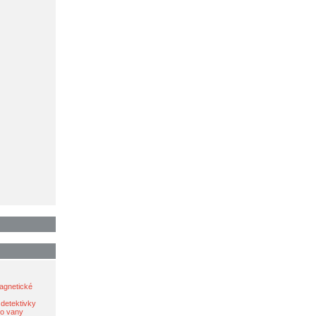
agnetické
 detektivky
do vany