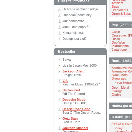
Důležité informace
Ambient
Bass
Ochrana osobních údajů
Breakbeats
Drum & Bass
Obchodní podmínky
Jak nakupovat
Pop
(75271 ti
Jste u nás poprvé?
Cajun
Kontaktujte nás
Crossover (Kl
Dostupnost titulů
Disco
Doo Wop
Instrumental
Japan pop
Bestseller
Satya
Rock
(136572 
Live In Japan May 2000
Alternative Me
Jackson Alan
Alternative R
Freight Train
Black Metal
Bluegrass
V/A
»
Iron Horse
Klezmer Music 1908-1927
Doom Metal
Bartos Karl
Garage
Off The Record
Gothic
Depeche Mode
Ultra (CD + DVD)
Hudba pro dě
Desert Rose Band
Best Of The Desert Rose..
Ostatní
(89025
Getz Stan
Stan Is Here
Česká a slov
Jackson Michael
»
Vinyl
Dangerous
»
Komerční 