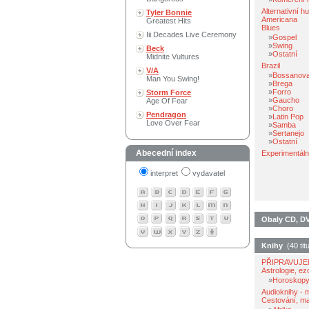
Alternativní h
Tyler Bonnie
Americana
Greatest Hits
Blues
Iii Decades Live Ceremony
»
Gospel
»
Swing
Beck
»
Ostatní
Midnite Vultures
Brazil
V/A
»
Bossanov
Man You Swing!
»
Brega
»
Forro
Storm Force
»
Gaucho
Age Of Fear
»
Choro
Pendragon
»
Latin Pop
Love Over Fear
»
Samba
»
Sertanejo
»
Ostatní
Abecední index
Experimentáln
interpret
vydavatel
Obaly CD, DVD
Knihy
(40 titu
PŘIPRAVUJ
Astrologie, ez
»
Horoskop
Audioknihy - 
Cestování, m