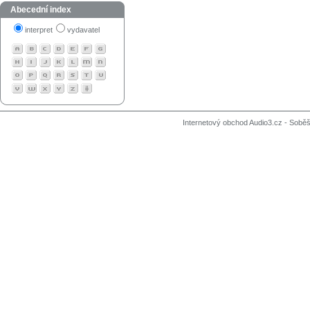
Abecední index
interpret
vydavatel
Internetový obchod Audio3.cz - Soběši