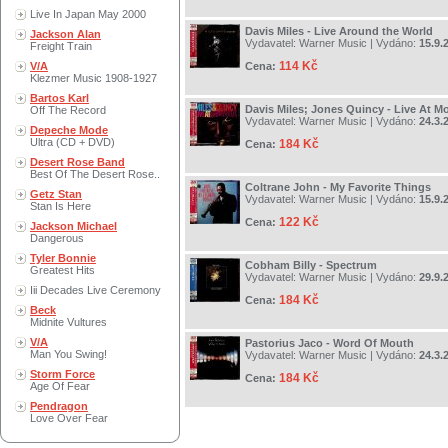
Live In Japan May 2000
Davis Miles - Live Around the World
Jackson Alan
Vydavatel:
Warner Music
| Vydáno:
15.9.
Freight Train
114 Kč
V/A
Cena:
Klezmer Music 1908-1927
Bartos Karl
Davis Miles; Jones Quincy - Live At M
Off The Record
Vydavatel:
Warner Music
| Vydáno:
24.3.
Depeche Mode
Ultra (CD + DVD)
184 Kč
Cena:
Desert Rose Band
Best Of The Desert Rose..
Coltrane John - My Favorite Things
Getz Stan
Vydavatel:
Warner Music
| Vydáno:
15.9.
Stan Is Here
122 Kč
Cena:
Jackson Michael
Dangerous
Tyler Bonnie
Cobham Billy - Spectrum
Greatest Hits
Vydavatel:
Warner Music
| Vydáno:
29.9.
Iii Decades Live Ceremony
184 Kč
Cena:
Beck
Midnite Vultures
V/A
Pastorius Jaco - Word Of Mouth
Man You Swing!
Vydavatel:
Warner Music
| Vydáno:
24.3.
Storm Force
184 Kč
Cena:
Age Of Fear
Pendragon
Love Over Fear