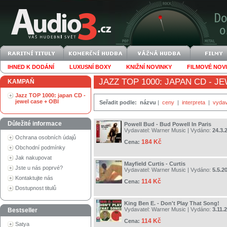
IHNED K DODÁNÍ
LUXUSNÍ BOXY
KNIŽNÍ NOVINKY
FILMOVÉ NOV
JAZZ TOP 1000: JAPAN CD - J
KAMPAŇ
Jazz TOP 1000: japan CD -
jewel case + OBI
Seřadit podle:
názvu
|
ceny
|
interpreta
|
vydav
Důležité informace
Powell Bud - Bud Powell In Paris
Vydavatel:
Warner Music
| Vydáno:
24.3.
Ochrana osobních údajů
184 Kč
Cena:
Obchodní podmínky
Jak nakupovat
Mayfield Curtis - Curtis
Jste u nás poprvé?
Vydavatel:
Warner Music
| Vydáno:
5.5.2
Kontaktujte nás
114 Kč
Cena:
Dostupnost titulů
King Ben E. - Don't Play That Song!
Vydavatel:
Warner Music
| Vydáno:
3.11.
Bestseller
114 Kč
Cena:
Satya