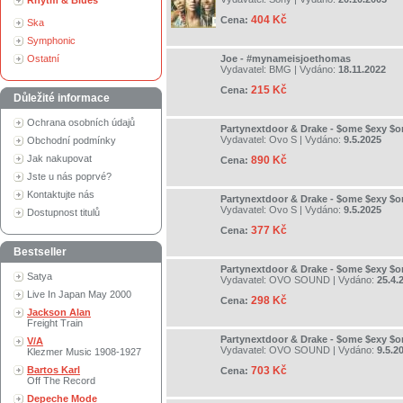
Rhytm & Blues
404 Kč
Cena:
Ska
Symphonic
Ostatní
Joe - #mynameisjoethomas
Vydavatel:
BMG
| Vydáno:
18.11.2022
215 Kč
Cena:
Důležité informace
Ochrana osobních údajů
Partynextdoor & Drake - $ome $exy $o
Vydavatel:
Ovo S
| Vydáno:
9.5.2025
Obchodní podmínky
Jak nakupovat
890 Kč
Cena:
Jste u nás poprvé?
Kontaktujte nás
Partynextdoor & Drake - $ome $exy $o
Vydavatel:
Ovo S
| Vydáno:
9.5.2025
Dostupnost titulů
377 Kč
Cena:
Bestseller
Partynextdoor & Drake - $ome $exy $o
Satya
Vydavatel:
OVO SOUND
| Vydáno:
25.4.
Live In Japan May 2000
298 Kč
Cena:
Jackson Alan
Freight Train
Partynextdoor & Drake - $ome $exy $o
V/A
Vydavatel:
OVO SOUND
| Vydáno:
9.5.2
Klezmer Music 1908-1927
Bartos Karl
703 Kč
Cena:
Off The Record
Depeche Mode