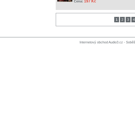
197 Kč
Cena:
1
2
3
4
Internetový obchod Audio3.cz - Soběši