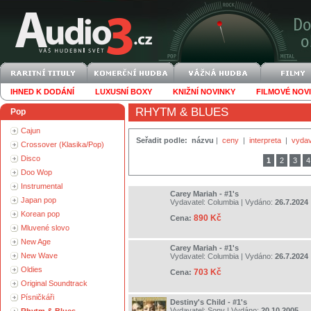
IHNED K DODÁNÍ
LUXUSNÍ BOXY
KNIŽNÍ NOVINKY
FILMOVÉ NOV
RHYTM & BLUES
Pop
Cajun
Seřadit podle:
názvu
|
ceny
|
interpreta
|
vydav
Crossover (Klasika/Pop)
Disco
1
2
3
4
Doo Wop
Instrumental
Carey Mariah - #1's
Japan pop
Vydavatel:
Columbia
| Vydáno:
26.7.2024
Korean pop
890 Kč
Cena:
Mluvené slovo
New Age
Carey Mariah - #1's
New Wave
Vydavatel:
Columbia
| Vydáno:
26.7.2024
Oldies
703 Kč
Cena:
Original Soundtrack
Písničkáři
Destiny's Child - #1's
Vydavatel:
Sony
| Vydáno:
20.10.2005