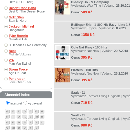
Ultra (CD + DVD)
Diddley Bo - & Company
Vydavatel:
Wax Time
| Vydáno:
28.10.20
Desert Rose Band
Best Of The Desert Rose..
509 Kč
Cena:
Getz Stan
Stan Is Here
Bellinger Eric - 1-800-Hit-Eazy: Line 1 
Jackson Michael
Vydavatel:
Empire
| Vydáno:
25.8.2023
Dangerous
1358 Kč
Cena:
Tyler Bonnie
Greatest Hits
Iii Decades Live Ceremony
Cole Nat King - 100 Hits
Beck
Vydavatel:
Not Now
| Vydáno:
20.7.2018
Midnite Vultures
395 Kč
Cena:
V/A
Man You Swing!
Storm Force
Platters - 100 Hits
Age Of Fear
Vydavatel:
Not Now
| Vydáno:
28.2.2020
Pendragon
395 Kč
Cena:
Love Over Fear
Sault - 11
Abecední index
Vydavatel:
Forever Living Originals
| Vyd
719 Kč
Cena:
interpret
vydavatel
Sault - 11
Vydavatel:
Forever Living Originals
| Vyd
980 Kč
Cena: