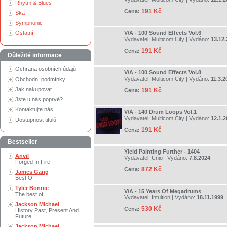
Rhytm & Blues
191 Kč
Cena:
Ska
Symphonic
Ostatní
V/A - 100 Sound Effects Vol.6
Vydavatel:
Multicom City
| Vydáno:
13.12
191 Kč
Cena:
Důležité informace
Ochrana osobních údajů
V/A - 100 Sound Effects Vol.8
Vydavatel:
Multicom City
| Vydáno:
11.3.2
Obchodní podmínky
Jak nakupovat
191 Kč
Cena:
Jste u nás poprvé?
Kontaktujte nás
V/A - 140 Drum Loops Vol.1
Vydavatel:
Multicom City
| Vydáno:
12.1.2
Dostupnost titulů
191 Kč
Cena:
Bestseller
Yield Painting Further - 1404
Anvil
Vydavatel:
Unio
| Vydáno:
7.8.2024
Forged In Fire
872 Kč
Cena:
James Gang
Best Of
Tyler Bonnie
V/A - 15 Years Of Megadrums
The best of
Vydavatel:
Intuition
| Vydáno:
18.11.1999
Jackson Michael
530 Kč
Cena:
History Past, Present And
Future
Jackson Michael