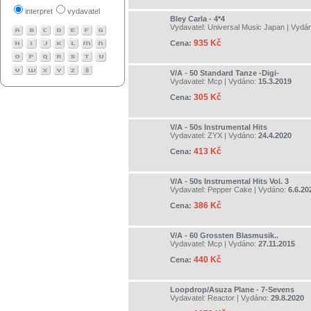
interpret
vydavatel
Bley Carla - 4*4
Vydavatel:
Universal Music Japan
| Vydá
935 Kč
Cena:
V/A - 50 Standard Tanze -Digi-
Vydavatel:
Mcp
| Vydáno:
15.3.2019
305 Kč
Cena:
V/A - 50s Instrumental Hits
Vydavatel:
ZYX
| Vydáno:
24.4.2020
413 Kč
Cena:
V/A - 50s Instrumental Hits Vol. 3
Vydavatel:
Pepper Cake
| Vydáno:
6.6.20
386 Kč
Cena:
V/A - 60 Grossten Blasmusik..
Vydavatel:
Mcp
| Vydáno:
27.11.2015
440 Kč
Cena:
Loopdrop/Asuza Plane - 7-Sevens
Vydavatel:
Reactor
| Vydáno:
29.8.2020