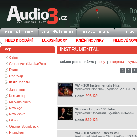
IHNED K DODÁNÍ
LUXUSNÍ BOXY
KNIŽNÍ NOVINKY
FILMOVÉ NOV
INSTRUMENTAL
Pop
Cajun
Seřadit podle:
názvu
|
ceny
|
interpreta
|
vydav
Crossover (Klasika/Pop)
Disco
1
2
3
Doo Wop
Instrumental
V/A - 100 Instrumentals Hits
Vydavatel:
Not Now
| Vydáno:
27.9.2019
Japan pop
Korean pop
395 Kč
Cena:
Mluvené slovo
New Age
Strasser Hugo - 100 Jahre
Vydavatel:
Universal
| Vydáno:
8.4.2022
New Wave
539 Kč
Cena:
Oldies
Original Soundtrack
Písničkáři
V/A - 100 Sound Effects Vol.5
Vydavatel:
Multicom City
| Vydáno:
12.1.2