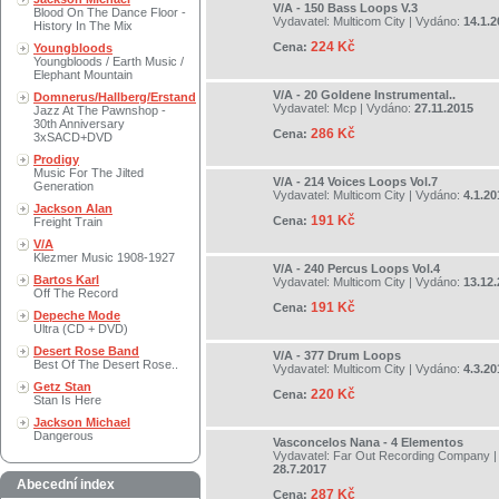
V/A - 150 Bass Loops V.3
Blood On The Dance Floor -
Vydavatel:
Multicom City
| Vydáno:
14.1.2
History In The Mix
224 Kč
Cena:
Youngbloods
Youngbloods / Earth Music /
Elephant Mountain
V/A - 20 Goldene Instrumental..
Domnerus/Hallberg/Erstand
Vydavatel:
Mcp
| Vydáno:
27.11.2015
Jazz At The Pawnshop -
30th Anniversary
286 Kč
Cena:
3xSACD+DVD
Prodigy
Music For The Jilted
V/A - 214 Voices Loops Vol.7
Generation
Vydavatel:
Multicom City
| Vydáno:
4.1.20
Jackson Alan
191 Kč
Cena:
Freight Train
V/A
Klezmer Music 1908-1927
V/A - 240 Percus Loops Vol.4
Bartos Karl
Vydavatel:
Multicom City
| Vydáno:
13.12
Off The Record
191 Kč
Cena:
Depeche Mode
Ultra (CD + DVD)
Desert Rose Band
V/A - 377 Drum Loops
Best Of The Desert Rose..
Vydavatel:
Multicom City
| Vydáno:
4.3.20
Getz Stan
220 Kč
Cena:
Stan Is Here
Jackson Michael
Dangerous
Vasconcelos Nana - 4 Elementos
Vydavatel:
Far Out Recording Company
|
28.7.2017
Abecední index
287 Kč
Cena: