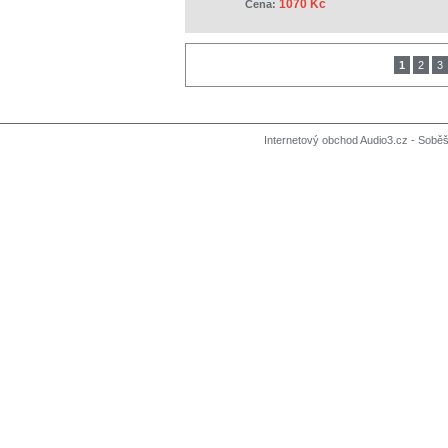
1070 Kč
Cena:
1
2
3
Internetový obchod Audio3.cz - Soběši