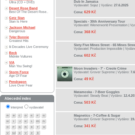
Dub In Jamaica
Ultra (CD + DVD)
Vydavatel:
Sojaz
| Vydáno:
27.6.2025
Desert Rose Band
Best Of The Desert Rose..
629 Kč
Cena:
Getz Stan
Stan Is Here
Specials - 30th Anniversary Tour
Vydavatel:
Wienerworld Presentation
| Vy
Jackson Michael
Dangerous
368 Kč
Cena:
Tyler Bonnie
Greatest Hits
Sixty Five Mines Street - 65 Mines Str
Iii Decades Live Ceremony
Vydavatel:
Production Impossible
| Vydán
Beck
602 Kč
Cena:
Midnite Vultures
V/A
Man You Swing!
Moon Invaders - 7' - Creole Crime
Storm Force
Vydavatel:
Grover Supreme
| Vydáno:
7.
Age Of Fear
49 Kč
Cena:
Pendragon
Love Over Fear
Matamoska - 7-Beer Goggles
Vydavatel:
Steady Beat
| Vydáno:
12.4.20
Abecední index
503 Kč
Cena:
interpret
vydavatel
Magnetics - 7-Coffee & Sugar
Vydavatel:
Grover Supreme
| Vydáno:
19
341 Kč
Cena: