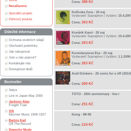
World
386 Kč
Cena:
Nezařazeno
Kolínska Zora - 20 naj
Speciální projekt
Vydavatel:
Supraphon
| Vydáno:
15.4.200
Dárkový poukaz
263 Kč
Cena:
Důležité informace
Konárik Karol - 20 naj
Vydavatel:
Supraphon
| Vydáno:
15.4.200
Ochrana osobních údajů
263 Kč
Cena:
Obchodní podmínky
Jak nakupovat
Kostolanyiova Eva - 20 naj
Vydavatel:
Supraphon
| Vydáno:
1.1.2006
Jste u nás poprvé?
263 Kč
Kontaktujte nás
Cena:
Dostupnost titulů
Acid Drinkers - 25 cents for a riff (2014
Bestseller
260 Kč
Cena:
Satya
TOTO - 25th anniversary - live i
Live In Japan May 2000
Jackson Alan
251 Kč
Cena:
Freight Train
V/A
Klezmer Music 1908-1927
Kong - 88-95
Bartos Karl
Off The Record
224 Kč
Cena:
Depeche Mode