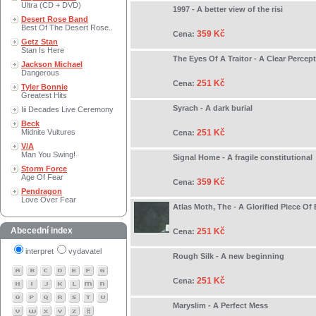
Ultra (CD + DVD)
1997 - A better view of the risi
Desert Rose Band
Best Of The Desert Rose..
359 Kč
Cena:
Getz Stan
Stan Is Here
The Eyes Of A Traitor - A Clear Percept
Jackson Michael
Dangerous
251 Kč
Cena:
Tyler Bonnie
Greatest Hits
Syrach - A dark burial
Iii Decades Live Ceremony
Beck
Midnite Vultures
251 Kč
Cena:
V/A
Man You Swing!
Signal Home - A fragile constitutional
Storm Force
Age Of Fear
359 Kč
Cena:
Pendragon
Love Over Fear
Atlas Moth, The - A Glorified Piece Of
Abecední index
251 Kč
Cena:
interpret
vydavatel
Rough Silk - A new beginning
251 Kč
Cena:
Maryslim - A Perfect Mess