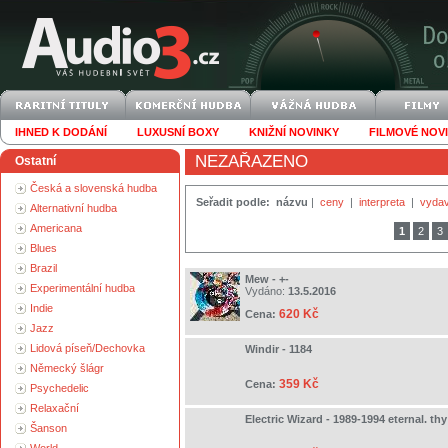
IHNED K DODÁNÍ
LUXUSNÍ BOXY
KNIŽNÍ NOVINKY
FILMOVÉ NOV
NEZAŘAZENO
Ostatní
Česká a slovenská hudba
Seřadit podle:
názvu
|
ceny
|
interpreta
|
vydav
Alternativní hudba
Americana
1
2
3
Blues
Brazil
Mew - +-
Experimentální hudba
Vydáno:
13.5.2016
Indie
620 Kč
Cena:
Jazz
Lidová píseň/Dechovka
Windir - 1184
Německý šlágr
359 Kč
Cena:
Psychedelic
Relaxační
Electric Wizard - 1989-1994 eternal. thy
Šanson