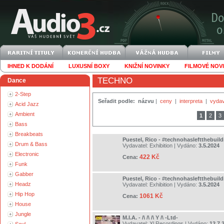
IHNED K DODÁNÍ
LUXUSNÍ BOXY
KNIŽNÍ NOVINKY
FILMOVÉ NOV
TECHNO
Dance
2-Step
Seřadit podle:
názvu
|
ceny
|
interpreta
|
vydav
Acid Jazz
Ambient
1
2
3
Bass
Breakbeats
Puestel, Rico - #technohasleftthebuild
Drum & Bass
Vydavatel:
Exhibition
| Vydáno:
3.5.2024
Electronic
422 Kč
Cena:
Funk
Gabber
Puestel, Rico - #technohasleftthebuild
Headz
Vydavatel:
Exhibition
| Vydáno:
3.5.2024
Hip Hop
1061 Kč
Cena:
House
Jungle
M.I.A. - /\ /\ /\ Y /\ -Ltd-
Vydavatel:
Xl Recordings
| Vydáno:
12.7.