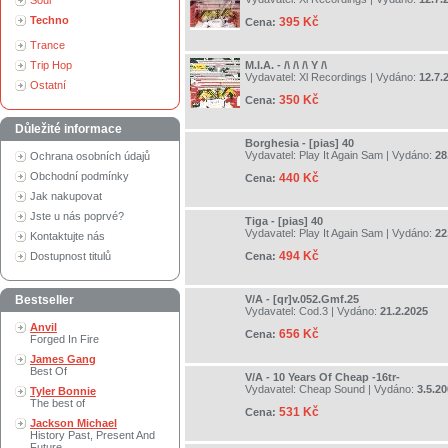
Soul
Techno
395 Kč
Cena:
Trance
Trip Hop
M.I.A. - /\ /\ /\ Y /\
Vydavatel:
Xl Recordings
| Vydáno:
12.7.
Ostatní
350 Kč
Cena:
Důležité informace
Borghesia - [pias] 40
Vydavatel:
Play It Again Sam
| Vydáno:
28
Ochrana osobních údajů
Obchodní podmínky
440 Kč
Cena:
Jak nakupovat
Jste u nás poprvé?
Tiga - [pias] 40
Vydavatel:
Play It Again Sam
| Vydáno:
22
Kontaktujte nás
494 Kč
Dostupnost titulů
Cena:
Bestseller
V/A - [qr]v.052.Gmf.25
Vydavatel:
Cod.3
| Vydáno:
21.2.2025
Anvil
656 Kč
Cena:
Forged In Fire
James Gang
Best Of
V/A - 10 Years Of Cheap -16tr-
Vydavatel:
Cheap Sound
| Vydáno:
3.5.2
Tyler Bonnie
The best of
531 Kč
Cena:
Jackson Michael
History Past, Present And
Future