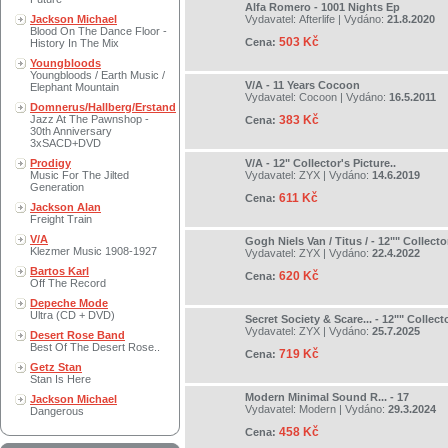
Alfa Romero - 1001 Nights Ep
Jackson Michael
Vydavatel:
Afterlife
| Vydáno:
21.8.2020
Blood On The Dance Floor -
503 Kč
Cena:
History In The Mix
Youngbloods
Youngbloods / Earth Music /
V/A - 11 Years Cocoon
Elephant Mountain
Vydavatel:
Cocoon
| Vydáno:
16.5.2011
Domnerus/Hallberg/Erstand
Jazz At The Pawnshop -
383 Kč
Cena:
30th Anniversary
3xSACD+DVD
Prodigy
V/A - 12" Collector's Picture..
Music For The Jilted
Vydavatel:
ZYX
| Vydáno:
14.6.2019
Generation
611 Kč
Cena:
Jackson Alan
Freight Train
V/A
Gogh Niels Van / Titus / - 12"" Collecto
Klezmer Music 1908-1927
Vydavatel:
ZYX
| Vydáno:
22.4.2022
Bartos Karl
620 Kč
Cena:
Off The Record
Depeche Mode
Ultra (CD + DVD)
Secret Society & Scare... - 12"" Collect
Vydavatel:
ZYX
| Vydáno:
25.7.2025
Desert Rose Band
Best Of The Desert Rose..
719 Kč
Cena:
Getz Stan
Stan Is Here
Modern Minimal Sound R... - 17
Jackson Michael
Vydavatel:
Modern
| Vydáno:
29.3.2024
Dangerous
458 Kč
Cena: