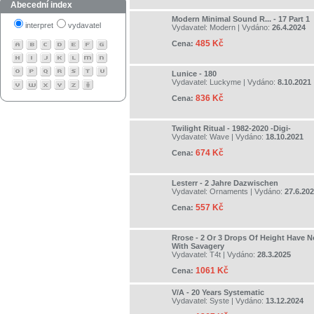
Abecední index
Modern Minimal Sound R... - 17 Part 1
interpret
vydavatel
Vydavatel:
Modern
| Vydáno:
26.4.2024
485 Kč
Cena:
Lunice - 180
Vydavatel:
Luckyme
| Vydáno:
8.10.2021
836 Kč
Cena:
Twilight Ritual - 1982-2020 -Digi-
Vydavatel:
Wave
| Vydáno:
18.10.2021
674 Kč
Cena:
Lesterr - 2 Jahre Dazwischen
Vydavatel:
Ornaments
| Vydáno:
27.6.20
557 Kč
Cena:
Rrose - 2 Or 3 Drops Of Height Have 
With Savagery
Vydavatel:
T4t
| Vydáno:
28.3.2025
1061 Kč
Cena:
V/A - 20 Years Systematic
Vydavatel:
Syste
| Vydáno:
13.12.2024