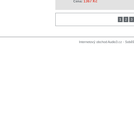
1367 Kč
Cena:
1
2
3
Internetový obchod Audio3.cz - Soběši