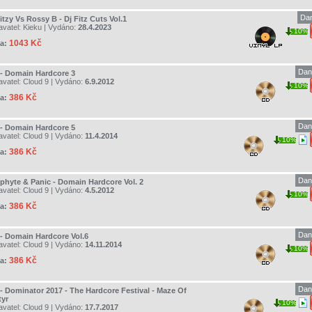
Da
itzy Vs Rossy B - Dj Fitz Cuts Vol.1
avatel:
Kieku
| Vydáno:
28.4.2023
10%
1043 Kč
a:
Dan
 - Domain Hardcore 3
avatel:
Cloud 9
| Vydáno:
6.9.2012
10%
386 Kč
a:
Dan
 - Domain Hardcore 5
avatel:
Cloud 9
| Vydáno:
11.4.2014
10%
386 Kč
a:
Dan
phyte & Panic - Domain Hardcore Vol. 2
avatel:
Cloud 9
| Vydáno:
4.5.2012
10%
386 Kč
a:
Dan
 - Domain Hardcore Vol.6
avatel:
Cloud 9
| Vydáno:
14.11.2014
10%
386 Kč
a:
Dan
 - Dominator 2017 - The Hardcore Festival - Maze Of
tyr
10%
avatel:
Cloud 9
| Vydáno:
17.7.2017