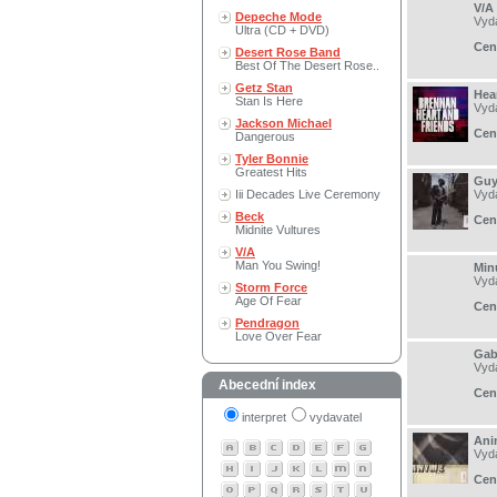
V/A
Depeche Mode
Vyd
Ultra (CD + DVD)
Cen
Desert Rose Band
Best Of The Desert Rose..
Getz Stan
Hea
Stan Is Here
Vyd
Jackson Michael
Cen
Dangerous
Tyler Bonnie
Greatest Hits
Guy
Iii Decades Live Ceremony
Vyd
Beck
Cen
Midnite Vultures
V/A
Man You Swing!
Min
Vyd
Storm Force
Age Of Fear
Cen
Pendragon
Love Over Fear
Gab
Vyd
Abecední index
Cen
interpret
vydavatel
Ani
Vyd
Cen