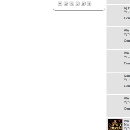
Dj F
Vyd
Cen
V/A
Vyd
Cen
V/A
Vyd
Cen
Neo
Vyd
Cen
V/A
Vyd
Cen
V/A
Mar
Vyd