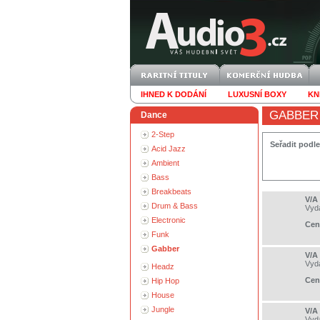
IHNED K DODÁNÍ
LUXUSNÍ BOXY
KN
GABBER
Dance
2-Step
Seřadit podle
Acid Jazz
Ambient
Bass
Breakbeats
V/A
Drum & Bass
Vyd
Electronic
Cen
Funk
Gabber
V/A
Vyd
Headz
Cen
Hip Hop
House
Jungle
V/A
Vyd