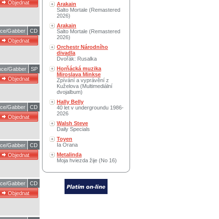
Arakain
Salto Mortale (Remastered
2026)
Arakain
ce/Gabber
CD
Salto Mortale (Remastered
2026)
Orchestr Národního
divadla
Dvořák: Rusalka
Horňácká muzika
ce/Gabber
SP
Miroslava Minkse
Zpívání a vyprávění z
Kuželova (Multimediální
dvojalbum)
Hally Belly
ce/Gabber
CD
40 let v undergroundu 1986-
2026
Walsh Steve
Daily Specials
Toyen
Ia Orana
ce/Gabber
CD
Metalinda
Moja hviezda žije (No 16)
ce/Gabber
CD