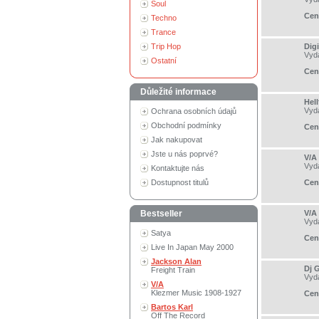
Soul
Cen
Techno
Trance
Trip Hop
Dig
Vyd
Ostatní
Cen
Důležité informace
Hel
Vyd
Ochrana osobních údajů
Obchodní podmínky
Cen
Jak nakupovat
Jste u nás poprvé?
V/A 
Vyd
Kontaktujte nás
Dostupnost titulů
Cen
Bestseller
V/A 
Vyd
Satya
Cen
Live In Japan May 2000
Jackson Alan
Dj 
Freight Train
Vyd
V/A
Klezmer Music 1908-1927
Cen
Bartos Karl
Off The Record