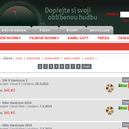
Hledání:
Rozš
IŽNÍ NOVINKY
FILMOVÉ NOVINKY
KAREL GOTT
TRIČKA
ČESKÁ
:
názvu
|
ceny
|
interpreta
|
vydavatele
|
data vydání
|
nosiče
|
1
2
3
4
5
6
7
8
Další
Dan
 - 100 X Hardcore 2
avatel:
Cloud 9
| Vydáno:
25.3.2011
10%
341 Kč
a:
Dan
 - 100x Hardcore 2014
avatel:
Cloud Nine
| Vydáno:
7.4.2014
10%
341 Kč
a:
Dan
 - 100x Hardstyle 2014
avatel:
Cloud Nine
| Vydáno:
7.4.2014