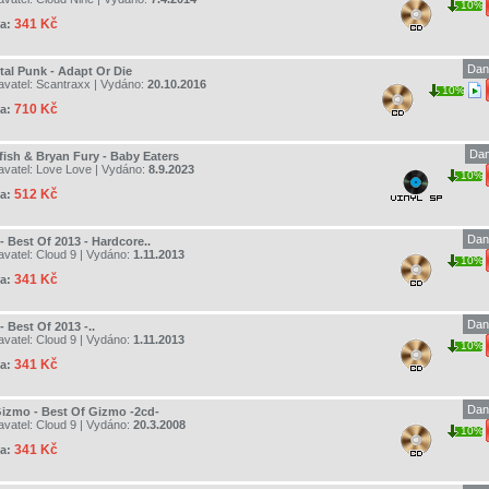
10%
341 Kč
a:
Dan
ital Punk - Adapt Or Die
avatel:
Scantraxx
| Vydáno:
20.10.2016
10%
710 Kč
a:
Dan
lfish & Bryan Fury - Baby Eaters
avatel:
Love Love
| Vydáno:
8.9.2023
10%
512 Kč
a:
Dan
- Best Of 2013 - Hardcore..
avatel:
Cloud 9
| Vydáno:
1.11.2013
10%
341 Kč
a:
Dan
- Best Of 2013 -..
avatel:
Cloud 9
| Vydáno:
1.11.2013
10%
341 Kč
a:
Dan
Gizmo - Best Of Gizmo -2cd-
avatel:
Cloud 9
| Vydáno:
20.3.2008
10%
341 Kč
a: