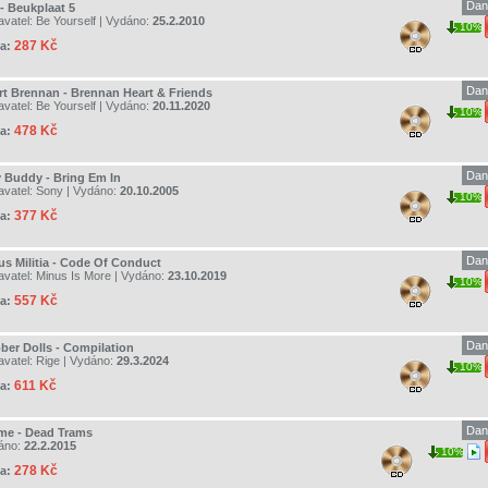
Dan
 - Beukplaat 5
avatel:
Be Yourself
| Vydáno:
25.2.2010
10%
287 Kč
a:
Dan
rt Brennan - Brennan Heart & Friends
avatel:
Be Yourself
| Vydáno:
20.11.2020
10%
478 Kč
a:
Dan
 Buddy - Bring Em In
avatel:
Sony
| Vydáno:
20.10.2005
10%
377 Kč
a:
Dan
us Militia - Code Of Conduct
avatel:
Minus Is More
| Vydáno:
23.10.2019
10%
557 Kč
a:
Dan
ber Dolls - Compilation
avatel:
Rige
| Vydáno:
29.3.2024
10%
611 Kč
a:
Dan
me - Dead Trams
áno:
22.2.2015
10%
278 Kč
a: