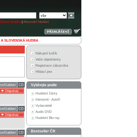
ířené hledání
|
Abecední hledání
 A SLOVENSKÁ HUDBA
Nákupní košík
Vaše objednávky
Registrace zákazníka
Hlídací pes
ce/Gabber
CD
Vybírejte podle
Hudební žánry
Interpreti - Autoři
Vydavatelé
ce/Gabber
CD
Audio DVD
Hudební Blu-ray
Bestseller ČR
ce/Gabber
CD