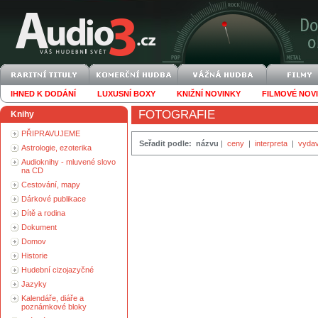
IHNED K DODÁNÍ
LUXUSNÍ BOXY
KNIŽNÍ NOVINKY
FILMOVÉ NOV
FOTOGRAFIE
Knihy
PŘIPRAVUJEME
Seřadit podle:
názvu
|
ceny
|
interpreta
|
vydav
Astrologie, ezoterika
Audioknihy - mluvené slovo
na CD
Cestování, mapy
Dárkové publikace
Dítě a rodina
Dokument
Domov
Historie
Hudební cizojazyčné
Jazyky
Kalendáře, diáře a
poznámkové bloky