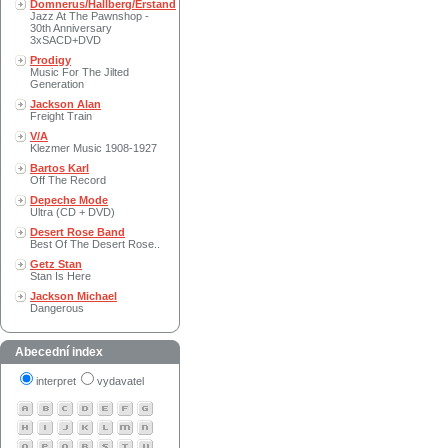
Domnerus/Hallberg/Erstand
Jazz At The Pawnshop -
30th Anniversary
3xSACD+DVD
Prodigy
Music For The Jilted
Generation
Jackson Alan
Freight Train
V/A
Klezmer Music 1908-1927
Bartos Karl
Off The Record
Depeche Mode
Ultra (CD + DVD)
Desert Rose Band
Best Of The Desert Rose..
Getz Stan
Stan Is Here
Jackson Michael
Dangerous
Abecední index
interpret
vydavatel