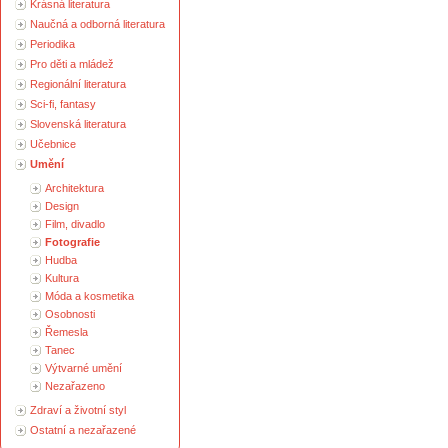
Krásná literatura
Naučná a odborná literatura
Periodika
Pro děti a mládež
Regionální literatura
Sci-fi, fantasy
Slovenská literatura
Učebnice
Umění
Architektura
Design
Film, divadlo
Fotografie
Hudba
Kultura
Móda a kosmetika
Osobnosti
Řemesla
Tanec
Výtvarné umění
Nezařazeno
Zdraví a životní styl
Ostatní a nezařazené