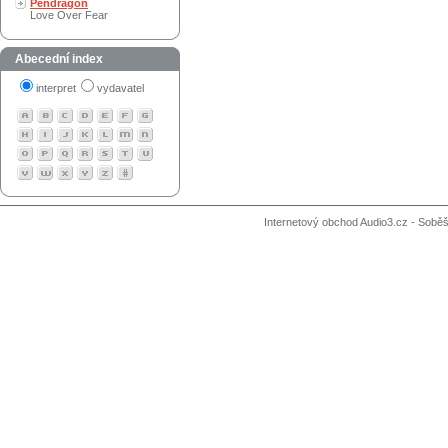
Pendragon
Love Over Fear
Abecední index
interpret
vydavatel
Internetový obchod Audio3.cz - Soběši