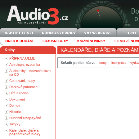
IHNED K DODÁNÍ
LUXUSNÍ BOXY
KNIŽNÍ NOVINKY
FILMOVÉ NOV
KALENDÁŘE, DIÁŘE A POZNÁ
Knihy
PŘIPRAVUJEME
Seřadit podle:
názvu
|
ceny
|
interpreta
|
vydav
Astrologie, ezoterika
Audioknihy - mluvené slovo
na CD
Cestování, mapy
Dárkové publikace
Dítě a rodina
Dokument
Domov
Historie
Hudební cizojazyčné
Jazyky
Kalendáře, diáře a
poznámkové bloky