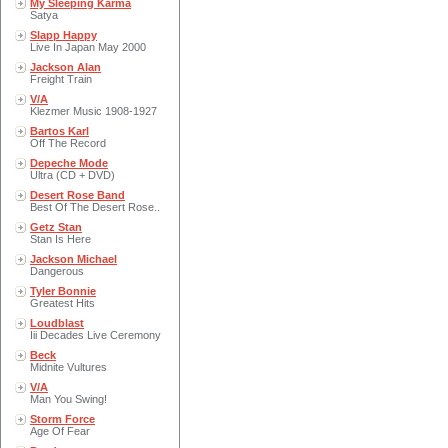
My Sleeping Karma
Satya
Slapp Happy
Live In Japan May 2000
Jackson Alan
Freight Train
V/A
Klezmer Music 1908-1927
Bartos Karl
Off The Record
Depeche Mode
Ultra (CD + DVD)
Desert Rose Band
Best Of The Desert Rose..
Getz Stan
Stan Is Here
Jackson Michael
Dangerous
Tyler Bonnie
Greatest Hits
Loudblast
Iii Decades Live Ceremony
Beck
Midnite Vultures
V/A
Man You Swing!
Storm Force
Age Of Fear