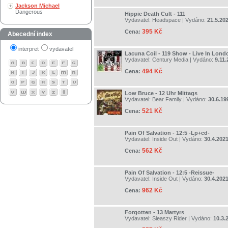
Jackson Michael
Dangerous
Hippie Death Cult - 111
Vydavatel:
Headspace
| Vydáno:
21.5.20
395 Kč
Cena:
Abecední index
interpret
vydavatel
Lacuna Coil - 119 Show - Live In Lon
Vydavatel:
Century Media
| Vydáno:
9.11
494 Kč
Cena:
Low Bruce - 12 Uhr Mittags
Vydavatel:
Bear Family
| Vydáno:
30.6.19
521 Kč
Cena:
Pain Of Salvation - 12:5 -Lp+cd-
Vydavatel:
Inside Out
| Vydáno:
30.4.202
562 Kč
Cena:
Pain Of Salvation - 12:5 -Reissue-
Vydavatel:
Inside Out
| Vydáno:
30.4.202
962 Kč
Cena:
Forgotten - 13 Martyrs
Vydavatel:
Sleaszy Rider
| Vydáno:
10.3.