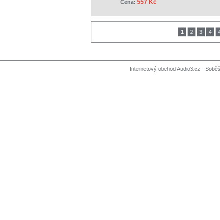
557 Kč
Cena:
1
2
3
4
Internetový obchod Audio3.cz - Soběši