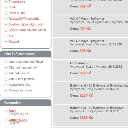
Progressive
692 Kč
Cena:
Punk
Rock & Roll
Rockabilly/Psychobilly
Veil Of Maya - [m]other
Vydavatel:
Play It Again Sam
| Vydáno:
20
Southern (jižanský) rock
404 Kč
Cena:
Speed/Thrash/Death Metal
Surf
Veil Of Maya - [m]other
Ostatní
Vydavatel:
Sumri
| Vydáno:
11.7.2025
998 Kč
Cena:
Důležité informace
Ochrana osobních údajů
Goatsnake - 1
Vydavatel:
So.Lo
| Vydáno:
29.7.2022
Obchodní podmínky
962 Kč
Jak nakupovat
Cena:
Jste u nás poprvé?
Kontaktujte nás
Babymetal - 10 Babymetal Budokan-Lt
Vydavatel:
Cbs
| Vydáno:
25.9.2021
Dostupnost titulů
2170 Kč
Cena:
Bestseller
Babymetal - 10 Babymetal Budokan
Anvil
Vydavatel:
Cbs
| Vydáno:
25.9.2021
Forged In Fire
1628 Kč
Cena:
James Gang
Best Of