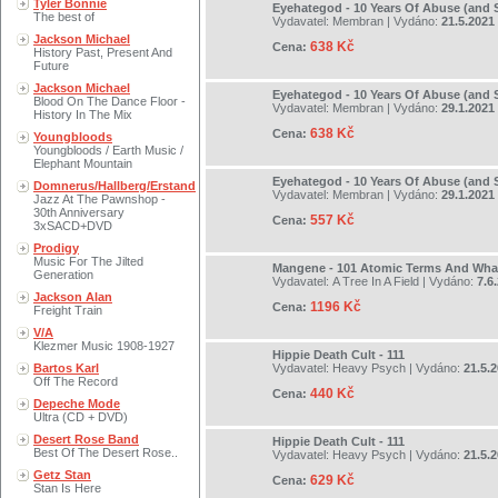
Tyler Bonnie
Eyehategod - 10 Years Of Abuse (and S
The best of
Vydavatel:
Membran
| Vydáno:
21.5.2021
Jackson Michael
638 Kč
Cena:
History Past, Present And
Future
Jackson Michael
Eyehategod - 10 Years Of Abuse (and S
Blood On The Dance Floor -
Vydavatel:
Membran
| Vydáno:
29.1.2021
History In The Mix
638 Kč
Cena:
Youngbloods
Youngbloods / Earth Music /
Elephant Mountain
Eyehategod - 10 Years Of Abuse (and S
Domnerus/Hallberg/Erstand
Vydavatel:
Membran
| Vydáno:
29.1.2021
Jazz At The Pawnshop -
30th Anniversary
557 Kč
Cena:
3xSACD+DVD
Prodigy
Music For The Jilted
Mangene - 101 Atomic Terms And Wha
Generation
Vydavatel:
A Tree In A Field
| Vydáno:
7.6
Jackson Alan
1196 Kč
Cena:
Freight Train
V/A
Klezmer Music 1908-1927
Hippie Death Cult - 111
Bartos Karl
Vydavatel:
Heavy Psych
| Vydáno:
21.5.
Off The Record
440 Kč
Cena:
Depeche Mode
Ultra (CD + DVD)
Desert Rose Band
Hippie Death Cult - 111
Best Of The Desert Rose..
Vydavatel:
Heavy Psych
| Vydáno:
21.5.
Getz Stan
629 Kč
Cena:
Stan Is Here