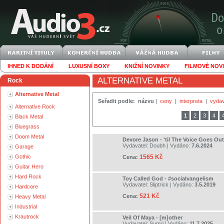
IHNED K DODÁNÍ
LUXUSNÍ BOXY
KNIŽNÍ NOVINKY
FILMOVÉ NOV
ALTERNATIVE METAL
Rock
Alternative Metal
Seřadit podle:
názvu
|
ceny
|
interpreta
|
vydav
Alternative Rock
1
2
3
4
Black Metal
Bluegrass
Doom Metal
Devore Jason - 'til The Voice Goes Out
Vydavatel:
Doubh
| Vydáno:
7.6.2024
Garage
Gothic
1565 Kč
Cena:
Guitar Hero
Hard Rock
Toy Called God - #socialvangelism
Vydavatel:
Sliptrick
| Vydáno:
3.5.2019
Hardcore
521 Kč
Cena:
Heavy Metal
Industrial
Krautrock
Veil Of Maya - [m]other
Vydavatel:
Sumri
| Vydáno:
11.7.2025