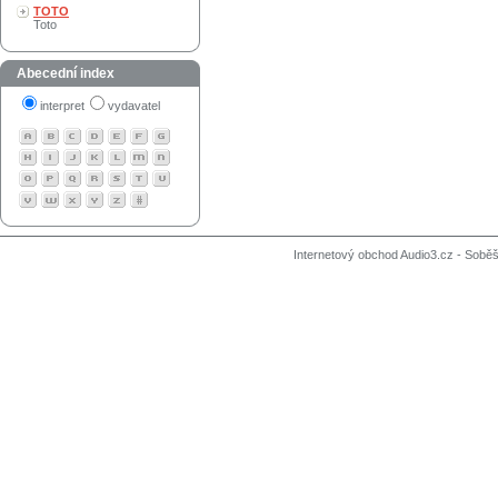
TOTO
Toto
Abecední index
interpret
vydavatel
Internetový obchod Audio3.cz - Soběši