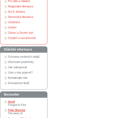
Pro děti a mládež
Regionální literatura
Sci-fi, fantasy
Slovenská literatura
Učebnice
Umění
Zdraví a životní styl
Ostatní a nezařazené
Důležité informace
Ochrana osobních údajů
Obchodní podmínky
Jak nakupovat
Jste u nás poprvé?
Kontaktujte nás
Dostupnost titulů
Bestseller
Anvil
Forged In Fire
Tyler Bonnie
The best of