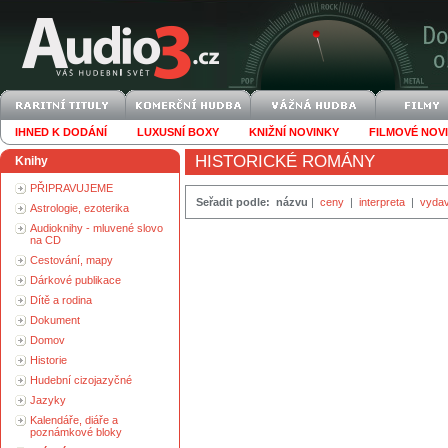
IHNED K DODÁNÍ
LUXUSNÍ BOXY
KNIŽNÍ NOVINKY
FILMOVÉ NOV
HISTORICKÉ ROMÁNY
Knihy
PŘIPRAVUJEME
Seřadit podle:
názvu
|
ceny
|
interpreta
|
vydav
Astrologie, ezoterika
Audioknihy - mluvené slovo
na CD
Cestování, mapy
Dárkové publikace
Dítě a rodina
Dokument
Domov
Historie
Hudební cizojazyčné
Jazyky
Kalendáře, diáře a
poznámkové bloky