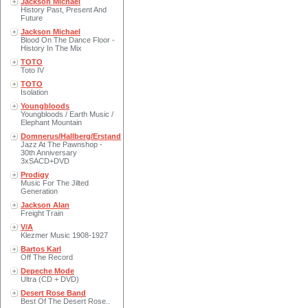
Jackson Michael
History Past, Present And
Future
Jackson Michael
Blood On The Dance Floor -
History In The Mix
TOTO
Toto IV
TOTO
Isolation
Youngbloods
Youngbloods / Earth Music /
Elephant Mountain
Domnerus/Hallberg/Erstand
Jazz At The Pawnshop -
30th Anniversary
3xSACD+DVD
Prodigy
Music For The Jilted
Generation
Jackson Alan
Freight Train
V/A
Klezmer Music 1908-1927
Bartos Karl
Off The Record
Depeche Mode
Ultra (CD + DVD)
Desert Rose Band
Best Of The Desert Rose..