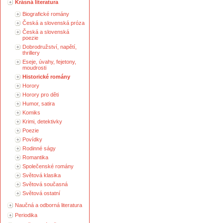
Krásná literatura
Biografické romány
Česká a slovenská próza
Česká a slovenská
poezie
Dobrodružství, napětí,
thrillery
Eseje, úvahy, fejetony,
moudrosti
Historické romány
Horory
Horory pro děti
Humor, satira
Komiks
Krimi, detektivky
Poezie
Povídky
Rodinné ságy
Romantika
Společenské romány
Světová klasika
Světová současná
Světová ostatní
Naučná a odborná literatura
Periodika