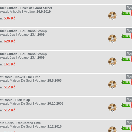
Wo
ier Clifton - Live! At Grant Street
avatel:
Arhoolie
| Vydáno:
26.9.2019
10%
536 Kč
a:
Wo
nier Clifton - Louisiana Stomp
avatel:
Jsp
| Vydáno:
23.4.2009
10%
629 Kč
a:
Wo
nier Clifton - Louisiana Stomp
avatel:
Jsp
| Vydáno:
23.4.2009
10%
161 Kč
a:
Wo
et Rosie - Now's The Time
avatel:
Maison De Soul
| Vydáno:
28.8.2003
10%
512 Kč
a:
Wo
t Rosie - Pick It Up
avatel:
Maison De Soul
| Vydáno:
20.10.2005
10%
512 Kč
a:
Wo
oin Chris - Requested Live
avatel:
Maison De Soul
| Vydáno:
1.12.2016
10%