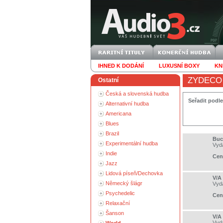
IHNED K DODÁNÍ
LUXUSNÍ BOXY
KN
ZYDECO
Ostatní
Česká a slovenská hudba
Seřadit podle
Alternativní hudba
Americana
Blues
Brazil
Buc
Experimentální hudba
Vyd
Indie
Cen
Jazz
Lidová píseň/Dechovka
V/A
Německý šlágr
Vyd
Psychedelic
Cen
Relaxační
Šanson
V/A
Vyd