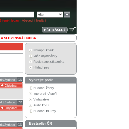
ířené hledání
|
Abecední hledání
 A SLOVENSKÁ HUDBA
Nákupní košík
Vaše objednávky
Registrace zákazníka
Hlídací pes
rld/Zydeco
CD
Vybírejte podle
Hudební žánry
Interpreti - Autoři
Vydavatelé
rld/Zydeco
CD
Audio DVD
Hudební Blu-ray
Bestseller ČR
rld/Zydeco
CD