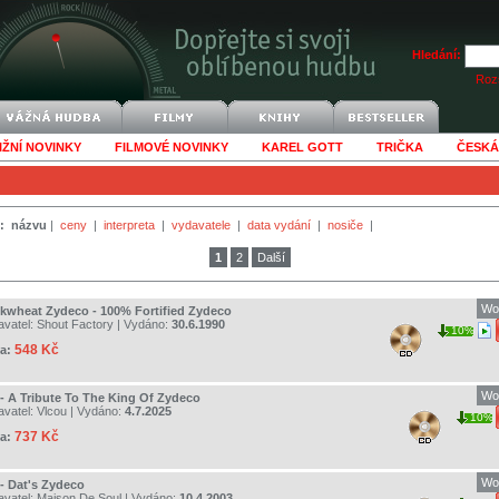
Hledání:
Rozš
IŽNÍ NOVINKY
FILMOVÉ NOVINKY
KAREL GOTT
TRIČKA
ČESKÁ
:
názvu
|
ceny
|
interpreta
|
vydavatele
|
data vydání
|
nosiče
|
1
2
Další
Wo
kwheat Zydeco - 100% Fortified Zydeco
avatel:
Shout Factory
| Vydáno:
30.6.1990
10%
548 Kč
a:
Wo
 - A Tribute To The King Of Zydeco
avatel:
Vlcou
| Vydáno:
4.7.2025
10%
737 Kč
a:
Wo
 - Dat's Zydeco
avatel:
Maison De Soul
| Vydáno:
10.4.2003