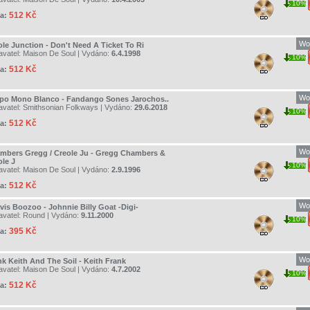
10%
512 Kč
a:
Wo
ole Junction - Don't Need A Ticket To Ri
avatel:
Maison De Soul
| Vydáno:
6.4.1998
10%
512 Kč
a:
Wo
po Mono Blanco - Fandango Sones Jarochos..
avatel:
Smithsonian Folkways
| Vydáno:
29.6.2018
10%
512 Kč
a:
Wo
mbers Gregg / Creole Ju - Gregg Chambers &
ole J
10%
avatel:
Maison De Soul
| Vydáno:
2.9.1996
512 Kč
a:
Wo
vis Boozoo - Johnnie Billy Goat -Digi-
avatel:
Round
| Vydáno:
9.11.2000
10%
395 Kč
a:
Wo
nk Keith And The Soil - Keith Frank
avatel:
Maison De Soul
| Vydáno:
4.7.2002
10%
512 Kč
a: