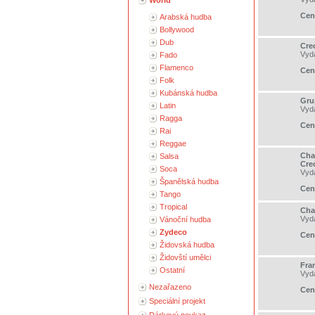
World
Cen
Arabská hudba
Bollywood
Dub
Cre
Vyd
Fado
Flamenco
Cen
Folk
Kubánská hudba
Gru
Latin
Vyd
Ragga
Cen
Rai
Reggae
Cha
Salsa
Cre
Soca
Vyd
Španělská hudba
Cen
Tango
Tropical
Cha
Vyd
Vánoční hudba
Zydeco
Cen
Židovská hudba
Židovští umělci
Fra
Ostatní
Vyd
Nezařazeno
Cen
Speciální projekt