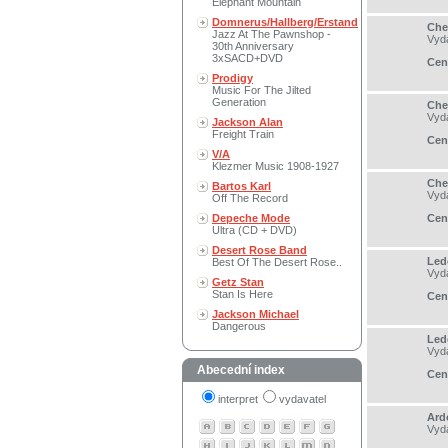
Elephant Mountain
Domnerus/Hallberg/Erstand
Chen
Jazz At The Pawnshop -
Vyd
30th Anniversary
3xSACD+DVD
Cen
Prodigy
Music For The Jilted
Generation
Che
Vyd
Jackson Alan
Freight Train
Cen
V/A
Klezmer Music 1908-1927
Che
Bartos Karl
Vyd
Off The Record
Depeche Mode
Cen
Ultra (CD + DVD)
Desert Rose Band
Led
Best Of The Desert Rose..
Vyd
Getz Stan
Stan Is Here
Cen
Jackson Michael
Dangerous
Lede
Vyd
Abecední index
Cen
interpret
vydavatel
Ard
Vyd