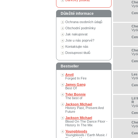
Dárkový poukaz
Che
Vyd
Cen
Důležité informace
Ochrana osobních údajů
Che
Obchodní podmínky
Vyd
Jak nakupovat
Cen
Jste u nás poprvé?
Kontaktujte nás
Che
Dostupnost titulů
Vyd
Cen
Bestseller
Les
Anvil
Vyd
Forged In Fire
James Gang
Cen
Best Of
Tyler Bonnie
The best of
Lil
R
Jackson Michael
Vyd
History Past, Present And
Future
Cen
Jackson Michael
Blood On The Dance Floor -
Chen
History In The Mix
Vyd
Youngbloods
Cen
Youngbloods / Earth Music /