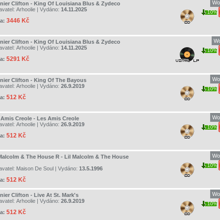
Wo
nier Clifton - King Of Louisiana Blus & Zydeco
avatel:
Arhoolie
| Vydáno:
14.11.2025
10%
3446 Kč
a:
Wo
nier Clifton - King Of Louisiana Blus & Zydeco
avatel:
Arhoolie
| Vydáno:
14.11.2025
10%
5291 Kč
a:
Wo
nier Clifton - King Of The Bayous
avatel:
Arhoolie
| Vydáno:
26.9.2019
10%
512 Kč
a:
Wo
 Amis Creole - Les Amis Creole
avatel:
Arhoolie
| Vydáno:
26.9.2019
10%
512 Kč
a:
Wo
 Malcolm & The House R - Lil Malcolm & The House
10%
avatel:
Maison De Soul
| Vydáno:
13.5.1996
512 Kč
a:
Wo
ier Clifton - Live At St. Mark's
avatel:
Arhoolie
| Vydáno:
26.9.2019
10%
512 Kč
a: