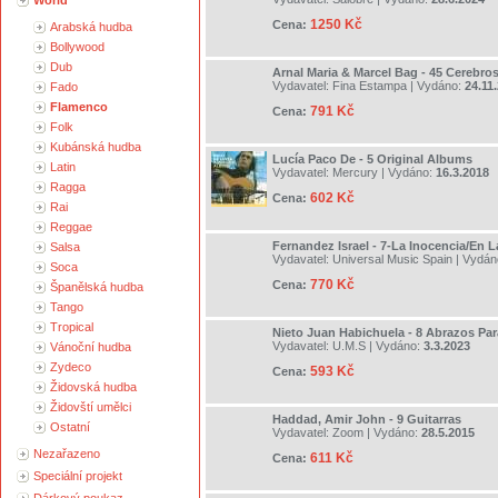
World
1250 Kč
Cena:
Arabská hudba
Bollywood
Dub
Arnal Maria & Marcel Bag - 45 Cerebro
Vydavatel:
Fina Estampa
| Vydáno:
24.11
Fado
Flamenco
791 Kč
Cena:
Folk
Kubánská hudba
Lucía Paco De - 5 Original Albums
Latin
Vydavatel:
Mercury
| Vydáno:
16.3.2018
Ragga
602 Kč
Cena:
Rai
Reggae
Fernandez Israel - 7-La Inocencia/En La
Salsa
Vydavatel:
Universal Music Spain
| Vydán
Soca
770 Kč
Cena:
Španělská hudba
Tango
Tropical
Nieto Juan Habichuela - 8 Abrazos Par
Vydavatel:
U.M.S
| Vydáno:
3.3.2023
Vánoční hudba
Zydeco
593 Kč
Cena:
Židovská hudba
Židovští umělci
Haddad, Amir John - 9 Guitarras
Ostatní
Vydavatel:
Zoom
| Vydáno:
28.5.2015
Nezařazeno
611 Kč
Cena:
Speciální projekt