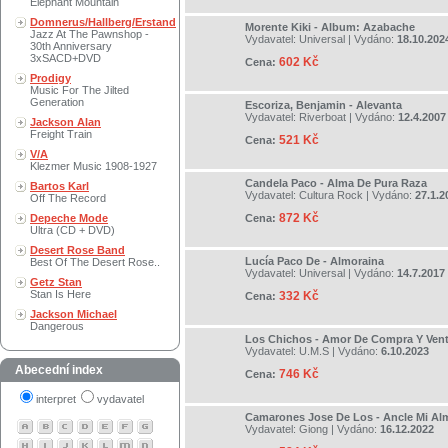
Elephant Mountain
Domnerus/Hallberg/Erstand
Morente Kiki - Album: Azabache
Jazz At The Pawnshop -
Vydavatel:
Universal
| Vydáno:
18.10.202
30th Anniversary
3xSACD+DVD
602 Kč
Cena:
Prodigy
Music For The Jilted
Generation
Escoriza, Benjamin - Alevanta
Vydavatel:
Riverboat
| Vydáno:
12.4.2007
Jackson Alan
Freight Train
521 Kč
Cena:
V/A
Klezmer Music 1908-1927
Candela Paco - Alma De Pura Raza
Bartos Karl
Vydavatel:
Cultura Rock
| Vydáno:
27.1.2
Off The Record
872 Kč
Depeche Mode
Cena:
Ultra (CD + DVD)
Desert Rose Band
Lucía Paco De - Almoraina
Best Of The Desert Rose..
Vydavatel:
Universal
| Vydáno:
14.7.2017
Getz Stan
Stan Is Here
332 Kč
Cena:
Jackson Michael
Dangerous
Los Chichos - Amor De Compra Y Ven
Vydavatel:
U.M.S
| Vydáno:
6.10.2023
Abecední index
746 Kč
Cena:
interpret
vydavatel
Camarones Jose De Los - Ancle Mi Al
Vydavatel:
Giong
| Vydáno:
16.12.2022