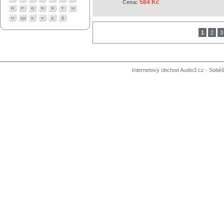
584 Kč
Cena:
1
2
3
Internetový obchod Audio3.cz - Soběši