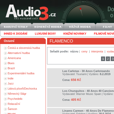
IHNED K DODÁNÍ
LUXUSNÍ BOXY
KNIŽNÍ NOVINKY
FILMOVÉ NOV
FLAMENCO
Ostatní
Česká a slovenská hudba
Seřadit podle:
názvu
|
ceny
|
interpreta
|
vydav
Alternativní hudba
Americana
1
2
3
Blues
Brazil
Las Carlotas - 30 Anos Carloteando
Experimentální hudba
Vydavatel:
Tsunami
| Vydáno:
8.2.2019
Indie
656 Kč
Cena:
Jazz
Lidová píseň/Dechovka
Los Chunguitos - 40 Anos 40 Cancion
Německý šlágr
Vydavatel:
Warner Music Spain
| Vydáno
Psychedelic
405 Kč
Cena:
Relaxační
Šanson
Linares Carmen - 40 Anos De Flamenc
Vydavatel:
Salobre
| Vydáno:
28.6.2024