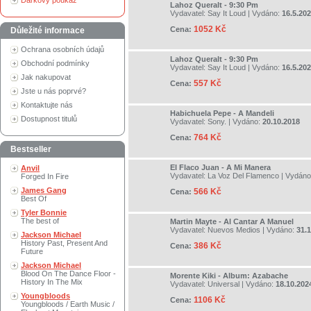
Dárkový poukaz
Lahoz Queralt - 9:30 Pm
Vydavatel:
Say It Loud
| Vydáno:
16.5.20
1052 Kč
Cena:
Důležité informace
Ochrana osobních údajů
Lahoz Queralt - 9:30 Pm
Obchodní podmínky
Vydavatel:
Say It Loud
| Vydáno:
16.5.20
Jak nakupovat
557 Kč
Cena:
Jste u nás poprvé?
Kontaktujte nás
Habichuela Pepe - A Mandeli
Dostupnost titulů
Vydavatel:
Sony.
| Vydáno:
20.10.2018
764 Kč
Cena:
Bestseller
El Flaco Juan - A Mi Manera
Anvil
Vydavatel:
La Voz Del Flamenco
| Vydán
Forged In Fire
James Gang
566 Kč
Cena:
Best Of
Tyler Bonnie
The best of
Martin Mayte - Al Cantar A Manuel
Vydavatel:
Nuevos Medios
| Vydáno:
31.
Jackson Michael
History Past, Present And
386 Kč
Cena:
Future
Jackson Michael
Blood On The Dance Floor -
Morente Kiki - Album: Azabache
History In The Mix
Vydavatel:
Universal
| Vydáno:
18.10.202
Youngbloods
1106 Kč
Cena:
Youngbloods / Earth Music /