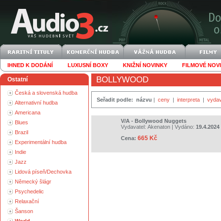
IHNED K DODÁNÍ
LUXUSNÍ BOXY
KNIŽNÍ NOVINKY
FILMOVÉ NOV
BOLLYWOOD
Ostatní
Česká a slovenská hudba
Seřadit podle:
názvu
|
ceny
|
interpreta
|
vydav
Alternativní hudba
Americana
V/A - Bollywood Nuggets
Blues
Vydavatel:
Akenaton
| Vydáno:
19.4.2024
Brazil
665 Kč
Cena:
Experimentální hudba
Indie
Jazz
Lidová píseň/Dechovka
Německý šlágr
Psychedelic
Relaxační
Šanson