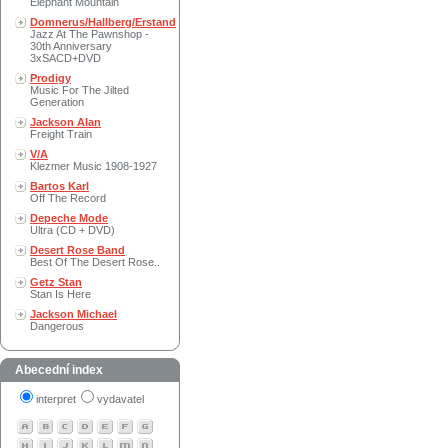
Elephant Mountain
Domnerus/Hallberg/Erstand
Jazz At The Pawnshop -
30th Anniversary
3xSACD+DVD
Prodigy
Music For The Jilted
Generation
Jackson Alan
Freight Train
V/A
Klezmer Music 1908-1927
Bartos Karl
Off The Record
Depeche Mode
Ultra (CD + DVD)
Desert Rose Band
Best Of The Desert Rose..
Getz Stan
Stan Is Here
Jackson Michael
Dangerous
Abecední index
interpret
vydavatel