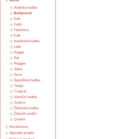
World
Arabská hudba
Bollywood
Dub
Fado
Flamenco
Folk
Kubánská hudba
Latin
Ragga
Rai
Reggae
Salsa
Soca
Španělská hudba
Tango
Tropical
Vánoční hudba
Zydeco
Židovská hudba
Židovští umělci
Ostatní
Nezařazeno
Speciální projekt