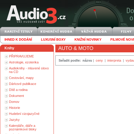
IHNED K DODÁNÍ
LUXUSNÍ BOXY
KNIŽNÍ NOVINKY
FILMOVÉ NOV
AUTO & MOTO
Knihy
PŘIPRAVUJEME
Seřadit podle:
názvu
|
ceny
|
interpreta
|
vydav
Astrologie, ezoterika
Audioknihy - mluvené slovo
na CD
Cestování, mapy
Dárkové publikace
Dítě a rodina
Dokument
Domov
Historie
Hudební cizojazyčné
Jazyky
Kalendáře, diáře a
poznámkové bloky