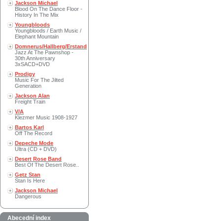
Jackson Michael
Blood On The Dance Floor -
History In The Mix
Youngbloods
Youngbloods / Earth Music /
Elephant Mountain
Domnerus/Hallberg/Erstand
Jazz At The Pawnshop -
30th Anniversary
3xSACD+DVD
Prodigy
Music For The Jilted
Generation
Jackson Alan
Freight Train
V/A
Klezmer Music 1908-1927
Bartos Karl
Off The Record
Depeche Mode
Ultra (CD + DVD)
Desert Rose Band
Best Of The Desert Rose..
Getz Stan
Stan Is Here
Jackson Michael
Dangerous
Abecední index