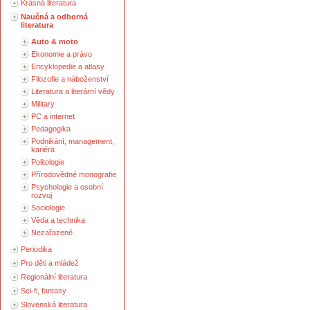
Krásná literatura
Naučná a odborná
literatura
Auto & moto
Ekonomie a právo
Encyklopedie a atlasy
Filozofie a náboženství
Literatura a literární vědy
Military
PC a internet
Pedagogika
Podnikání, management,
kariéra
Politologie
Přírodovědné monografie
Psychologie a osobní
rozvoj
Sociologie
Věda a technika
Nezařazené
Periodika
Pro děti a mládež
Regionální literatura
Sci-fi, fantasy
Slovenská literatura