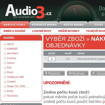
IHNED K DODÁNÍ
LUXUSNÍ BOXY
KNIŽNÍ NOVINKY
FILMOVÉ NOV
VÝBĚR ZBOŽÍ
»
NÁK
Nabídka
OBJEDNÁVKY
AKCE
KAMPAŇ
počet
nosič
název
NOVINKY
Country
CD
Time And A Word (expan
Dance
Pop
Rock
Hudba pro děti
Ostatní
UPOZORNĚNÍ:
Obaly CD, DVD, ...
Knihy
Změna počtu kusů zboží:
Suvenýry
pokud měníte počet kusů jednotliv
změně počtu kusů použít tlačítko
p