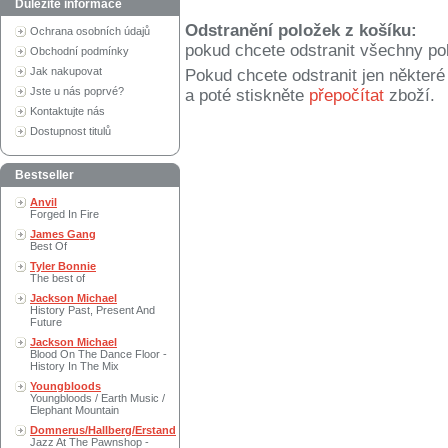
Důležité informace
Odstranění položek z košíku:
Ochrana osobních údajů
pokud chcete odstranit všechny po
Obchodní podmínky
Jak nakupovat
Pokud chcete odstranit jen někter
Jste u nás poprvé?
a poté stiskněte
přepočítat
zboží.
Kontaktujte nás
Dostupnost titulů
Bestseller
Anvil
Forged In Fire
James Gang
Best Of
Tyler Bonnie
The best of
Jackson Michael
History Past, Present And
Future
Jackson Michael
Blood On The Dance Floor -
History In The Mix
Youngbloods
Youngbloods / Earth Music /
Elephant Mountain
Domnerus/Hallberg/Erstand
Jazz At The Pawnshop -