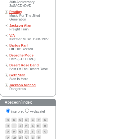
30th Anniversary
3xSACD+DVD
Prodigy
Music For The Jilted
Generation
Jackson Alan
Freight Train
V/A
Klezmer Music 1908-1927
Bartos Karl
Off The Record
Depeche Mode
Ultra (CD + DVD)
Desert Rose Band
Best Of The Desert Rose..
Getz Stan
Stan Is Here
Jackson Michael
Dangerous
Abecední index
interpret
vydavatel