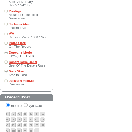
30th Anniversary
3xSACD+DVD
Prodigy
Music For The Jilted
Generation
Jackson Alan
Freight Train
V/A
Klezmer Music 1908-1927
Bartos Karl
Off The Record
Depeche Mode
Ultra (CD + DVD)
Desert Rose Band
Best Of The Desert Rose..
Getz Stan
Stan Is Here
Jackson Michael
Dangerous
Abecední index
interpret
vydavatel