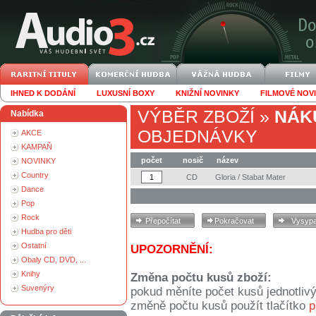
IHNED K DODÁNÍ
LUXUSNÍ BOXY
KNIŽNÍ NOVINKY
FILMOVÉ NOV
VÝBĚR ZBOŽÍ
»
NÁK
Nabídka
OBJEDNÁVKY
AKCE
KAMPAŇ
počet
nosič
název
NOVINKY
Country
CD
Gloria / Stabat Mater
Dance
Pop
Rock
Hudba pro děti
Ostatní
UPOZORNĚNÍ:
Obaly CD, DVD, ...
Knihy
Změna počtu kusů zboží:
Suvenýry
pokud měníte počet kusů jednotliv
změně počtu kusů použít tlačítko
p