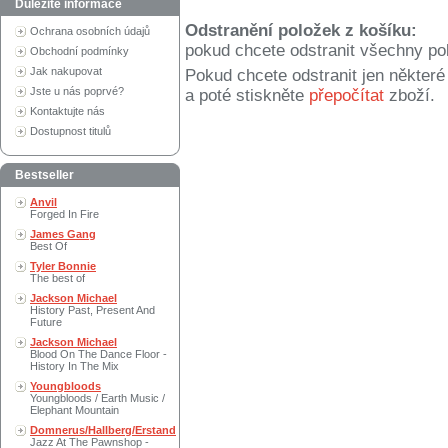
Důležité informace
Odstranění položek z košíku:
Ochrana osobních údajů
pokud chcete odstranit všechny po
Obchodní podmínky
Jak nakupovat
Pokud chcete odstranit jen někter
Jste u nás poprvé?
a poté stiskněte
přepočítat
zboží.
Kontaktujte nás
Dostupnost titulů
Bestseller
Anvil
Forged In Fire
James Gang
Best Of
Tyler Bonnie
The best of
Jackson Michael
History Past, Present And
Future
Jackson Michael
Blood On The Dance Floor -
History In The Mix
Youngbloods
Youngbloods / Earth Music /
Elephant Mountain
Domnerus/Hallberg/Erstand
Jazz At The Pawnshop -