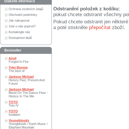
Důležité informace
Odstranění položek z košíku:
Ochrana osobních údajů
pokud chcete odstranit všechny po
Obchodní podmínky
Jak nakupovat
Pokud chcete odstranit jen někter
Jste u nás poprvé?
a poté stiskněte
přepočítat
zboží.
Kontaktujte nás
Dostupnost titulů
Bestseller
Anvil
Forged In Fire
Tyler Bonnie
The best of
Jackson Michael
History Past, Present And
Future
Jackson Michael
Blood On The Dance Floor -
History In The Mix
TOTO
Toto IV
TOTO
Isolation
Youngbloods
Youngbloods / Earth Music /
Elephant Mountain