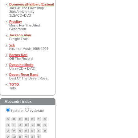
Domnerus/Hallberg/Erstand
Jazz At The Pawnshop -
30th Anniversary
3xSACD+DVD
Prodigy
Music For The Jilted
Generation
Jackson Alan
Freight Train
V/A
Klezmer Music 1908-1927
Bartos Karl
Off The Record
Depeche Mode
Ultra (CD + DVD)
Desert Rose Band
Best Of The Desert Rose..
TOTO
Toto
Abecední index
interpret
vydavatel