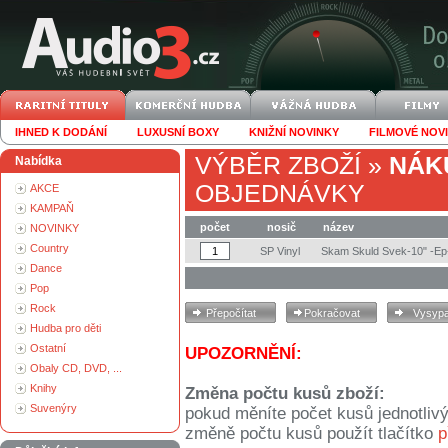
IHNED K DODÁNÍ
LUXUSNÍ BOXY
KNIŽNÍ NOVINKY
FILMOVÉ NOV
VÝBĚR ZBOŽÍ
»
NÁK
Nabídka
OBJEDNÁVKY
AKCE
KAMPAŇ
počet
nosič
název
NOVINKY
Country
SP Vinyl
Skam Skuld Svek-10" -Ep
Dance
Pop
Rock
Hudba pro děti
Ostatní
UPOZORNĚNÍ:
Obaly CD, DVD, ...
Knihy
Změna počtu kusů zboží:
Suvenýry
pokud měníte počet kusů jednotliv
změně počtu kusů použít tlačítko
p