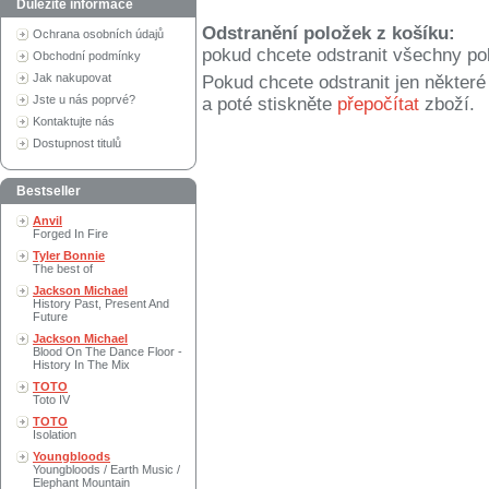
Důležité informace
Odstranění položek z košíku:
Ochrana osobních údajů
pokud chcete odstranit všechny po
Obchodní podmínky
Jak nakupovat
Pokud chcete odstranit jen někter
Jste u nás poprvé?
a poté stiskněte
přepočítat
zboží.
Kontaktujte nás
Dostupnost titulů
Bestseller
Anvil
Forged In Fire
Tyler Bonnie
The best of
Jackson Michael
History Past, Present And
Future
Jackson Michael
Blood On The Dance Floor -
History In The Mix
TOTO
Toto IV
TOTO
Isolation
Youngbloods
Youngbloods / Earth Music /
Elephant Mountain