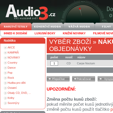
IHNED K DODÁNÍ
LUXUSNÍ BOXY
KNIŽNÍ NOVINKY
FILMOVÉ NOV
VÝBĚR ZBOŽÍ
»
NÁK
Nabídka
OBJEDNÁVKY
AKCE
KAMPAŇ
počet
nosič
název
NOVINKY
Country
CD
Carpe Noctum
Dance
Pop
Rock
Hudba pro děti
Ostatní
UPOZORNĚNÍ:
Obaly CD, DVD, ...
Knihy
Změna počtu kusů zboží:
Suvenýry
pokud měníte počet kusů jednotliv
změně počtu kusů použít tlačítko
p