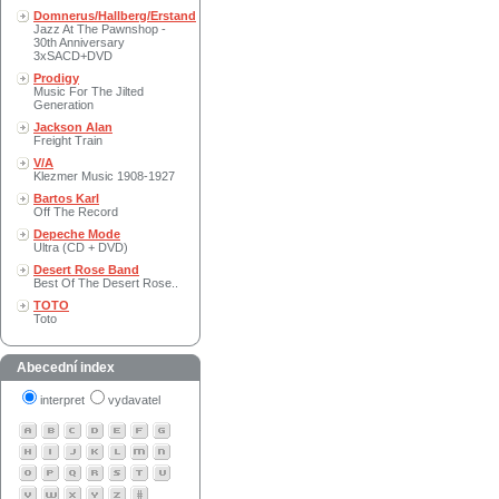
Domnerus/Hallberg/Erstand
Jazz At The Pawnshop -
30th Anniversary
3xSACD+DVD
Prodigy
Music For The Jilted
Generation
Jackson Alan
Freight Train
V/A
Klezmer Music 1908-1927
Bartos Karl
Off The Record
Depeche Mode
Ultra (CD + DVD)
Desert Rose Band
Best Of The Desert Rose..
TOTO
Toto
Abecední index
interpret
vydavatel