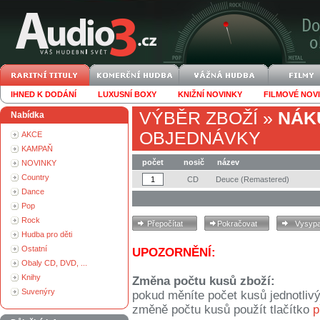
IHNED K DODÁNÍ
LUXUSNÍ BOXY
KNIŽNÍ NOVINKY
FILMOVÉ NOV
VÝBĚR ZBOŽÍ
»
NÁK
Nabídka
OBJEDNÁVKY
AKCE
KAMPAŇ
počet
nosič
název
NOVINKY
Country
CD
Deuce (Remastered)
Dance
Pop
Rock
Hudba pro děti
Ostatní
UPOZORNĚNÍ:
Obaly CD, DVD, ...
Knihy
Změna počtu kusů zboží:
Suvenýry
pokud měníte počet kusů jednotliv
změně počtu kusů použít tlačítko
p