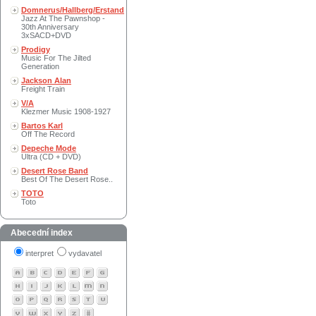
Domnerus/Hallberg/Erstand
Jazz At The Pawnshop -
30th Anniversary
3xSACD+DVD
Prodigy
Music For The Jilted
Generation
Jackson Alan
Freight Train
V/A
Klezmer Music 1908-1927
Bartos Karl
Off The Record
Depeche Mode
Ultra (CD + DVD)
Desert Rose Band
Best Of The Desert Rose..
TOTO
Toto
Abecední index
interpret
vydavatel