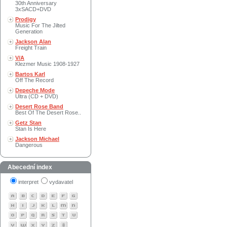
30th Anniversary
3xSACD+DVD
Prodigy
Music For The Jilted
Generation
Jackson Alan
Freight Train
V/A
Klezmer Music 1908-1927
Bartos Karl
Off The Record
Depeche Mode
Ultra (CD + DVD)
Desert Rose Band
Best Of The Desert Rose..
Getz Stan
Stan Is Here
Jackson Michael
Dangerous
Abecední index
interpret
vydavatel