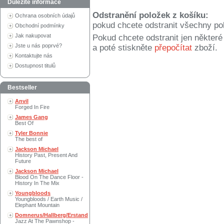
Důležité informace
Odstranění položek z košíku:
Ochrana osobních údajů
pokud chcete odstranit všechny po
Obchodní podmínky
Jak nakupovat
Pokud chcete odstranit jen někter
Jste u nás poprvé?
a poté stiskněte
přepočítat
zboží.
Kontaktujte nás
Dostupnost titulů
Bestseller
Anvil
Forged In Fire
James Gang
Best Of
Tyler Bonnie
The best of
Jackson Michael
History Past, Present And
Future
Jackson Michael
Blood On The Dance Floor -
History In The Mix
Youngbloods
Youngbloods / Earth Music /
Elephant Mountain
Domnerus/Hallberg/Erstand
Jazz At The Pawnshop -