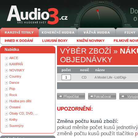
IHNED K DODÁNÍ
LUXUSNÍ BOXY
KNIŽNÍ NOVINKY
FILMOVÉ NOV
VÝBĚR ZBOŽÍ
»
NÁK
Nabídka
OBJEDNÁVKY
AKCE
KAMPAŇ
počet
nosič
název
NOVINKY
Country
CD
A Model Life -Ltd/Digi-
Dance
Pop
Rock
Hudba pro děti
Ostatní
UPOZORNĚNÍ:
Obaly CD, DVD, ...
Knihy
Změna počtu kusů zboží:
Suvenýry
pokud měníte počet kusů jednotliv
změně počtu kusů použít tlačítko
p