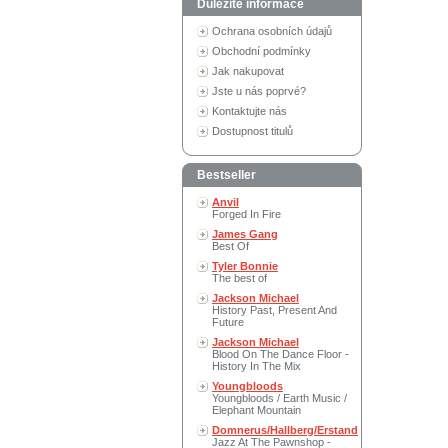
Důležité informace
Ochrana osobních údajů
Obchodní podmínky
Jak nakupovat
Jste u nás poprvé?
Kontaktujte nás
Dostupnost titulů
Bestseller
Anvil
Forged In Fire
James Gang
Best Of
Tyler Bonnie
The best of
Jackson Michael
History Past, Present And
Future
Jackson Michael
Blood On The Dance Floor -
History In The Mix
Youngbloods
Youngbloods / Earth Music /
Elephant Mountain
Domnerus/Hallberg/Erstand
Jazz At The Pawnshop -