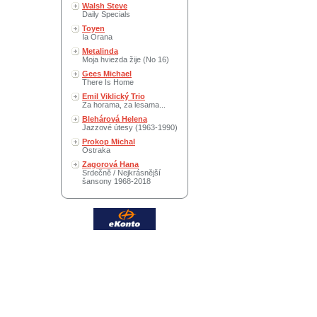
Walsh Steve
Daily Specials
Toyen
Ia Orana
Metalinda
Moja hviezda žije (No 16)
Gees Michael
There Is Home
Emil Viklický Trio
Za horama, za lesama...
Blehárová Helena
Jazzové útesy (1963-1990)
Prokop Michal
Ostraka
Zagorová Hana
Srdečně / Nejkrásnější
šansony 1968-2018