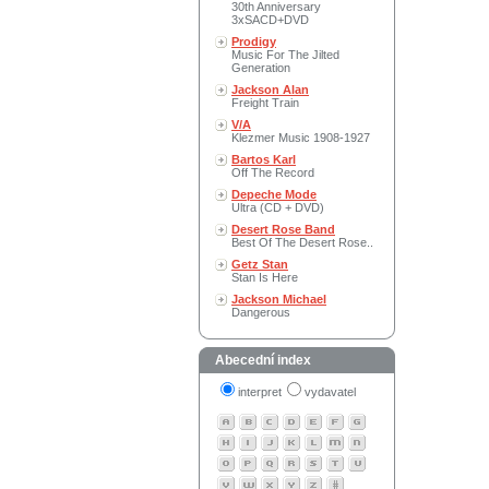
30th Anniversary
3xSACD+DVD
Prodigy
Music For The Jilted
Generation
Jackson Alan
Freight Train
V/A
Klezmer Music 1908-1927
Bartos Karl
Off The Record
Depeche Mode
Ultra (CD + DVD)
Desert Rose Band
Best Of The Desert Rose..
Getz Stan
Stan Is Here
Jackson Michael
Dangerous
Abecední index
interpret
vydavatel