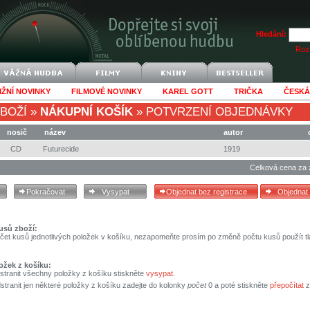
Hledání:
Rozš
IŽNÍ NOVINKY
FILMOVÉ NOVINKY
KAREL GOTT
TRIČKA
ČESKÁ
BOŽÍ
»
NÁKUPNÍ KOŠÍK
»
POTVRZENÍ OBJEDNÁVKY
nosič
název
autor
CD
Futurecide
1919
Celková cena za 
usů zboží:
čet kusů jednotlivých položek v košíku, nezapomeňte prosím po změně počtu kusů použít tl
ožek z košíku:
stranit všechny položky z košíku stiskněte
vysypat
.
tranit jen některé položky z košíku zadejte do kolonky
počet
0 a poté stiskněte
přepočítat
z