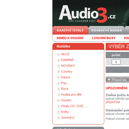
IHNED K DODÁNÍ
LUXUSNÍ BOXY
KN
VÝBĚR Z
Nabídka
AKCE
počet
KAMPAŇ
NOVINKY
Country
Dance
Pop
UPOZORNĚNÍ:
Rock
Hudba pro děti
Změna počtu k
pokud měníte po
Ostatní
přepočítat
.
Obaly CD, DVD, ...
Odstranění pol
Knihy
pokud chcete od
Suvenýry
Pokud chcete ods