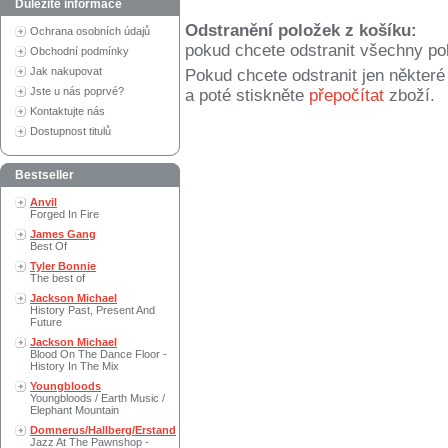
Důležité informace
Odstranění položek z košíku:
Ochrana osobních údajů
pokud chcete odstranit všechny po
Obchodní podmínky
Jak nakupovat
Pokud chcete odstranit jen někter
Jste u nás poprvé?
a poté stiskněte
přepočítat
zboží.
Kontaktujte nás
Dostupnost titulů
Bestseller
Anvil
Forged In Fire
James Gang
Best Of
Tyler Bonnie
The best of
Jackson Michael
History Past, Present And
Future
Jackson Michael
Blood On The Dance Floor -
History In The Mix
Youngbloods
Youngbloods / Earth Music /
Elephant Mountain
Domnerus/Hallberg/Erstand
Jazz At The Pawnshop -