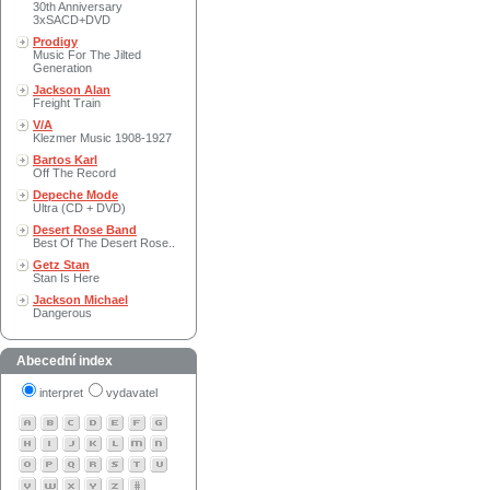
30th Anniversary
3xSACD+DVD
Prodigy
Music For The Jilted
Generation
Jackson Alan
Freight Train
V/A
Klezmer Music 1908-1927
Bartos Karl
Off The Record
Depeche Mode
Ultra (CD + DVD)
Desert Rose Band
Best Of The Desert Rose..
Getz Stan
Stan Is Here
Jackson Michael
Dangerous
Abecední index
interpret
vydavatel