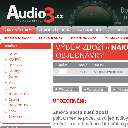
IHNED K DODÁNÍ
LUXUSNÍ BOXY
KNIŽNÍ NOVINKY
FILMOVÉ NOV
VÝBĚR ZBOŽÍ
»
NÁK
Nabídka
OBJEDNÁVKY
AKCE
KAMPAŇ
počet
nosič
název
NOVINKY
Country
CD
Sommargryningsljus
Dance
Pop
Rock
Hudba pro děti
Ostatní
UPOZORNĚNÍ:
Obaly CD, DVD, ...
Knihy
Změna počtu kusů zboží:
Suvenýry
pokud měníte počet kusů jednotliv
změně počtu kusů použít tlačítko
p