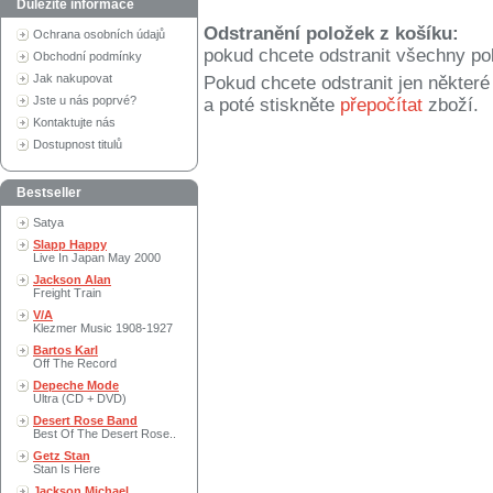
Důležité informace
Odstranění položek z košíku:
Ochrana osobních údajů
pokud chcete odstranit všechny po
Obchodní podmínky
Jak nakupovat
Pokud chcete odstranit jen někter
Jste u nás poprvé?
a poté stiskněte
přepočítat
zboží.
Kontaktujte nás
Dostupnost titulů
Bestseller
Satya
Slapp Happy
Live In Japan May 2000
Jackson Alan
Freight Train
V/A
Klezmer Music 1908-1927
Bartos Karl
Off The Record
Depeche Mode
Ultra (CD + DVD)
Desert Rose Band
Best Of The Desert Rose..
Getz Stan
Stan Is Here
Jackson Michael