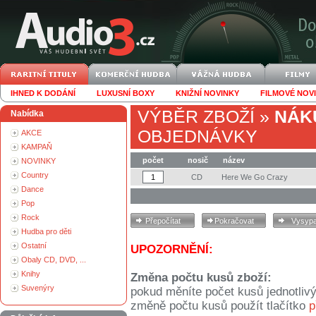
IHNED K DODÁNÍ
LUXUSNÍ BOXY
KNIŽNÍ NOVINKY
FILMOVÉ NOV
VÝBĚR ZBOŽÍ
»
NÁK
Nabídka
OBJEDNÁVKY
AKCE
KAMPAŇ
počet
nosič
název
NOVINKY
Country
CD
Here We Go Crazy
Dance
Pop
Rock
Hudba pro děti
Ostatní
UPOZORNĚNÍ:
Obaly CD, DVD, ...
Knihy
Změna počtu kusů zboží:
Suvenýry
pokud měníte počet kusů jednotliv
změně počtu kusů použít tlačítko
p