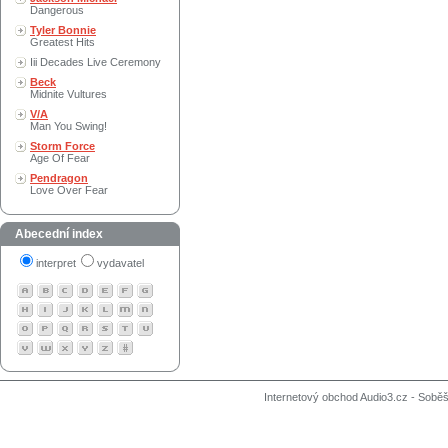
Dangerous
Tyler Bonnie
Greatest Hits
Iii Decades Live Ceremony
Beck
Midnite Vultures
V/A
Man You Swing!
Storm Force
Age Of Fear
Pendragon
Love Over Fear
Abecední index
interpret
vydavatel
Internetový obchod Audio3.cz - Soběši