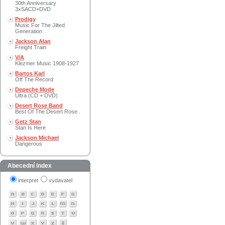
30th Anniversary
3xSACD+DVD
Prodigy
Music For The Jilted
Generation
Jackson Alan
Freight Train
V/A
Klezmer Music 1908-1927
Bartos Karl
Off The Record
Depeche Mode
Ultra (CD + DVD)
Desert Rose Band
Best Of The Desert Rose..
Getz Stan
Stan Is Here
Jackson Michael
Dangerous
Abecední index
interpret
vydavatel