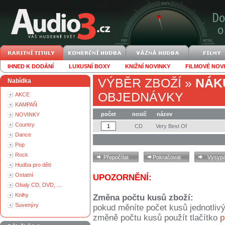
IHNED K DODÁNÍ
LUXUSNÍ BOXY
KNIŽNÍ NOVINKY
FILMOVÉ NOV
VÝBĚR ZBOŽÍ
»
NÁK
Nabídka
OBJEDNÁVKY
AKCE
KAMPAŇ
počet
nosič
název
NOVINKY
Country
CD
Very Best Of
Dance
Pop
Rock
Hudba pro děti
Ostatní
UPOZORNĚNÍ:
Obaly CD, DVD, ...
Knihy
Změna počtu kusů zboží:
Suvenýry
pokud měníte počet kusů jednotliv
změně počtu kusů použít tlačítko
p