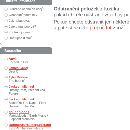
Důležité informace
Odstranění položek z košíku:
Ochrana osobních údajů
pokud chcete odstranit všechny po
Obchodní podmínky
Jak nakupovat
Pokud chcete odstranit jen někter
Jste u nás poprvé?
a poté stiskněte
přepočítat
zboží.
Kontaktujte nás
Dostupnost titulů
Bestseller
Anvil
Forged In Fire
James Gang
Best Of
Tyler Bonnie
The best of
Jackson Michael
History Past, Present And
Future
Jackson Michael
Blood On The Dance Floor -
History In The Mix
Youngbloods
Youngbloods / Earth Music /
Elephant Mountain
Domnerus/Hallberg/Erstand
Jazz At The Pawnshop -