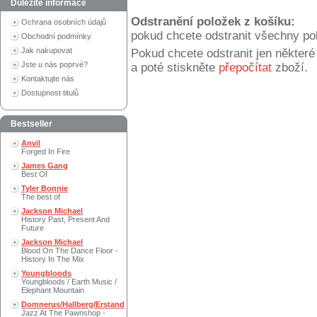
Důležité informace
Odstranění položek z košíku:
Ochrana osobních údajů
pokud chcete odstranit všechny po
Obchodní podmínky
Jak nakupovat
Pokud chcete odstranit jen někter
Jste u nás poprvé?
a poté stiskněte
přepočítat
zboží.
Kontaktujte nás
Dostupnost titulů
Bestseller
Anvil
Forged In Fire
James Gang
Best Of
Tyler Bonnie
The best of
Jackson Michael
History Past, Present And
Future
Jackson Michael
Blood On The Dance Floor -
History In The Mix
Youngbloods
Youngbloods / Earth Music /
Elephant Mountain
Domnerus/Hallberg/Erstand
Jazz At The Pawnshop -