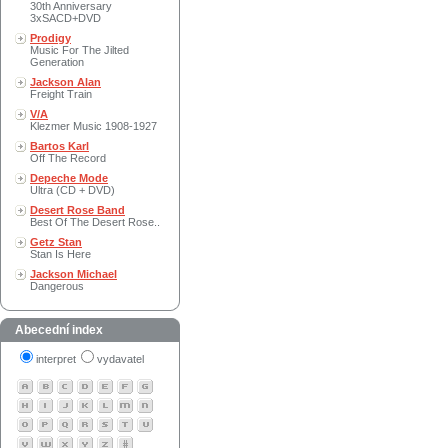
30th Anniversary
3xSACD+DVD
Prodigy
Music For The Jilted
Generation
Jackson Alan
Freight Train
V/A
Klezmer Music 1908-1927
Bartos Karl
Off The Record
Depeche Mode
Ultra (CD + DVD)
Desert Rose Band
Best Of The Desert Rose..
Getz Stan
Stan Is Here
Jackson Michael
Dangerous
Abecední index
interpret
vydavatel