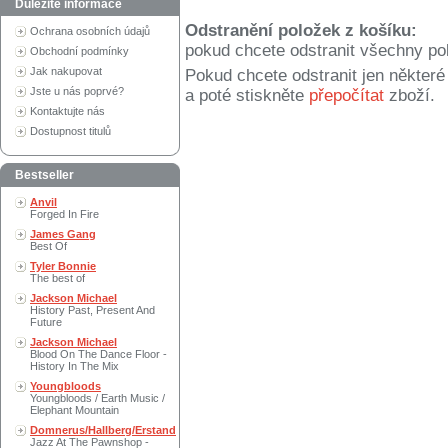
Důležité informace
Odstranění položek z košíku:
Ochrana osobních údajů
pokud chcete odstranit všechny po
Obchodní podmínky
Jak nakupovat
Pokud chcete odstranit jen někter
Jste u nás poprvé?
a poté stiskněte
přepočítat
zboží.
Kontaktujte nás
Dostupnost titulů
Bestseller
Anvil
Forged In Fire
James Gang
Best Of
Tyler Bonnie
The best of
Jackson Michael
History Past, Present And
Future
Jackson Michael
Blood On The Dance Floor -
History In The Mix
Youngbloods
Youngbloods / Earth Music /
Elephant Mountain
Domnerus/Hallberg/Erstand
Jazz At The Pawnshop -