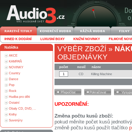
IHNED K DODÁNÍ
LUXUSNÍ BOXY
KNIŽNÍ NOVINKY
FILMOVÉ NOV
VÝBĚR ZBOŽÍ
»
NÁK
Nabídka
OBJEDNÁVKY
AKCE
KAMPAŇ
počet
nosič
název
NOVINKY
Country
CD
Killing Machine
Dance
Pop
Rock
Hudba pro děti
Ostatní
UPOZORNĚNÍ:
Obaly CD, DVD, ...
Knihy
Změna počtu kusů zboží:
Suvenýry
pokud měníte počet kusů jednotliv
změně počtu kusů použít tlačítko
p