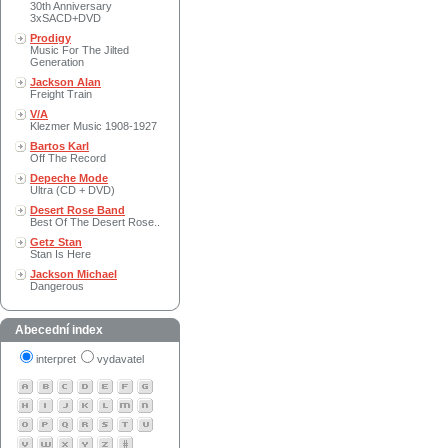
30th Anniversary
3xSACD+DVD
Prodigy
Music For The Jilted
Generation
Jackson Alan
Freight Train
V/A
Klezmer Music 1908-1927
Bartos Karl
Off The Record
Depeche Mode
Ultra (CD + DVD)
Desert Rose Band
Best Of The Desert Rose..
Getz Stan
Stan Is Here
Jackson Michael
Dangerous
Abecední index
interpret
vydavatel