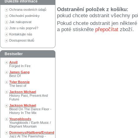
Důležité informace
Odstranění položek z košíku:
Ochrana osobních údajů
pokud chcete odstranit všechny po
Obchodní podmínky
Jak nakupovat
Pokud chcete odstranit jen někter
Jste u nás poprvé?
a poté stiskněte
přepočítat
zboží.
Kontaktujte nás
Dostupnost titulů
Bestseller
Anvil
Forged In Fire
James Gang
Best Of
Tyler Bonnie
The best of
Jackson Michael
History Past, Present And
Future
Jackson Michael
Blood On The Dance Floor -
History In The Mix
Youngbloods
Youngbloods / Earth Music /
Elephant Mountain
Domnerus/Hallberg/Erstand
Jazz At The Pawnshop -