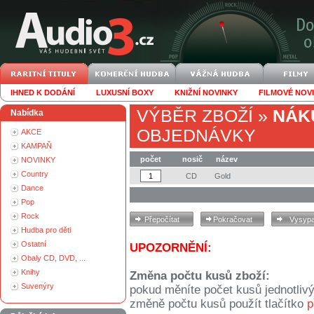
IHNED K DODÁNÍ
LUXUSNÍ BOXY
KNIŽNÍ NOVINKY
FILMOVÉ NOV
VÝBĚR ZBOŽÍ
»
NÁK
Nabídka
OBJEDNÁVKY
AKCE
KAMPAŇ
počet
nosič
název
NOVINKY
Country
CD
Gold
Dance
Pop
Rock
Hudba pro děti
Ostatní
UPOZORNĚNÍ:
Obaly CD, DVD, ...
Knihy
Změna počtu kusů zboží:
Suvenýry
pokud měníte počet kusů jednotliv
změně počtu kusů použít tlačítko
p