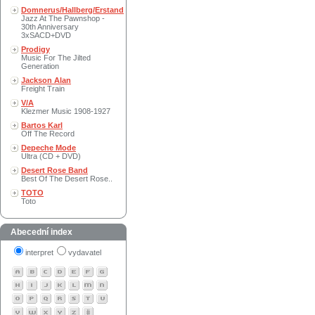
Domnerus/Hallberg/Erstand
Jazz At The Pawnshop -
30th Anniversary
3xSACD+DVD
Prodigy
Music For The Jilted
Generation
Jackson Alan
Freight Train
V/A
Klezmer Music 1908-1927
Bartos Karl
Off The Record
Depeche Mode
Ultra (CD + DVD)
Desert Rose Band
Best Of The Desert Rose..
TOTO
Toto
Abecední index
interpret
vydavatel