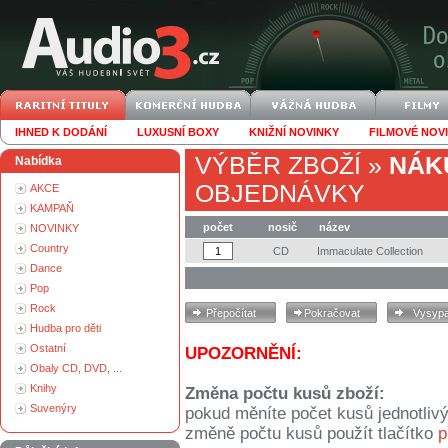
IHNED K DODÁNÍ
LUXUSNÍ BOXY
KNIŽNÍ NOVINKY
FILMOVÉ NOV
VÝBĚR ZBOŽÍ
»
NÁK
Nabídka
OBJEDNÁVKY
AKCE
KAMPAŇ
počet
nosič
název
NOVINKY
Country
CD
Immaculate Collection
Dance
Pop
Rock
Hudba pro děti
Ostatní
UPOZORNĚNÍ:
Obaly CD, DVD, ...
Knihy
Změna počtu kusů zboží:
Suvenýry
pokud měníte počet kusů jednotliv
změně počtu kusů použít tlačítko
p