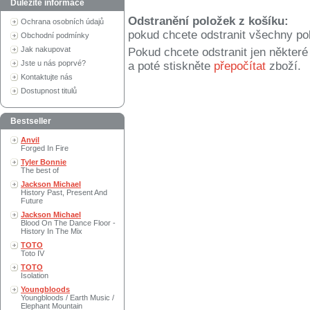
Důležité informace
Odstranění položek z košíku:
Ochrana osobních údajů
pokud chcete odstranit všechny po
Obchodní podmínky
Jak nakupovat
Pokud chcete odstranit jen někter
Jste u nás poprvé?
a poté stiskněte
přepočítat
zboží.
Kontaktujte nás
Dostupnost titulů
Bestseller
Anvil
Forged In Fire
Tyler Bonnie
The best of
Jackson Michael
History Past, Present And
Future
Jackson Michael
Blood On The Dance Floor -
History In The Mix
TOTO
Toto IV
TOTO
Isolation
Youngbloods
Youngbloods / Earth Music /
Elephant Mountain