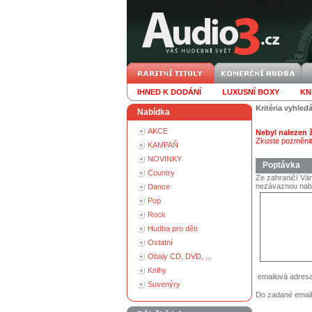
IHNED K DODÁNÍ
LUXUSNÍ BOXY
KN
Kritéria vyhled
Nabídka
AKCE
Nebyl nalezen
Zkuste pozměnit 
KAMPAŇ
NOVINKY
Poptávka
Country
Ze zahraničí Vám
nezávaznou nab
Dance
Pop
Rock
Hudba pro děti
Ostatní
Obaly CD, DVD, ...
Knihy
emailová adres
Suvenýry
Do zadané email