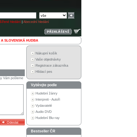
ířené hledání
|
Abecední hledání
 A SLOVENSKÁ HUDBA
Nákupní košík
Vaše objednávky
Registrace zákazníka
Hlídací pes
a my Vám pošleme
Vybírejte podle
Hudební žánry
Interpreti - Autoři
Vydavatelé
Audio DVD
Hudební Blu-ray
Bestseller ČR