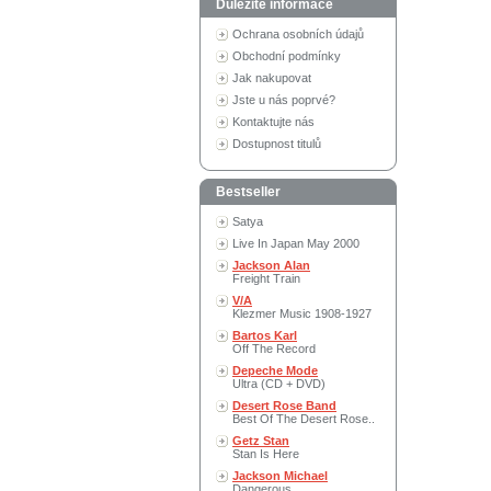
Důležité informace
Ochrana osobních údajů
Obchodní podmínky
Jak nakupovat
Jste u nás poprvé?
Kontaktujte nás
Dostupnost titulů
Bestseller
Satya
Live In Japan May 2000
Jackson Alan
Freight Train
V/A
Klezmer Music 1908-1927
Bartos Karl
Off The Record
Depeche Mode
Ultra (CD + DVD)
Desert Rose Band
Best Of The Desert Rose..
Getz Stan
Stan Is Here
Jackson Michael
Dangerous