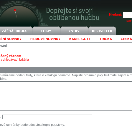
Hledání:
Rozš
IŽNÍ NOVINKY
FILMOVÉ NOVINKY
KAREL GOTT
TRIČKA
ČESKÁ
ávání
 žádný záznam
vyhledávací kritéria
 můžeme dodat i tituly, které v katalogu nemáme. Napište prosím o jaký titul máte zájem 
ídku.
a:
ové schránky bude odeslána kopie poptávky.