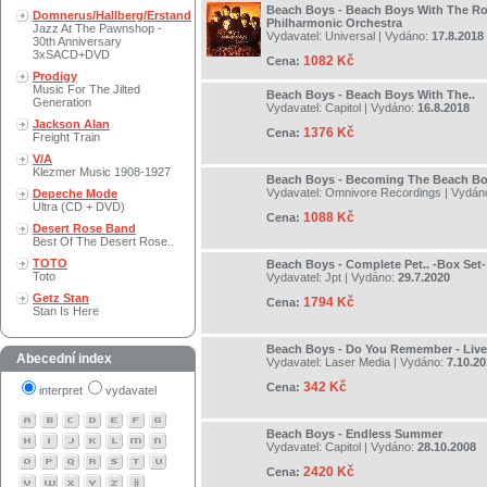
Beach Boys - Beach Boys With The Ro
Domnerus/Hallberg/Erstand
Philharmonic Orchestra
Jazz At The Pawnshop -
Vydavatel:
Universal
| Vydáno:
17.8.2018
30th Anniversary
3xSACD+DVD
1082 Kč
Cena:
Prodigy
Music For The Jilted
Beach Boys - Beach Boys With The..
Generation
Vydavatel:
Capitol
| Vydáno:
16.8.2018
Jackson Alan
1376 Kč
Cena:
Freight Train
V/A
Klezmer Music 1908-1927
Beach Boys - Becoming The Beach Bo
Vydavatel:
Omnivore Recordings
| Vydán
Depeche Mode
Ultra (CD + DVD)
1088 Kč
Cena:
Desert Rose Band
Best Of The Desert Rose..
TOTO
Beach Boys - Complete Pet.. -Box Set-
Toto
Vydavatel:
Jpt
| Vydáno:
29.7.2020
Getz Stan
1794 Kč
Cena:
Stan Is Here
Beach Boys - Do You Remember - Live
Abecední index
Vydavatel:
Laser Media
| Vydáno:
7.10.2
342 Kč
Cena:
interpret
vydavatel
Beach Boys - Endless Summer
Vydavatel:
Capitol
| Vydáno:
28.10.2008
2420 Kč
Cena: