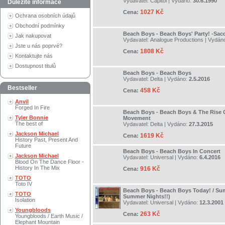
Vydavatel:
Capitol
| Vydáno:
30.6.1990
Důležité informace
1027 Kč
Cena:
Ochrana osobních údajů
Obchodní podmínky
Beach Boys - Beach Boys' Party! -Sac
Jak nakupovat
Vydavatel:
Analogue Productions
| Vydán
Jste u nás poprvé?
1808 Kč
Cena:
Kontaktujte nás
Dostupnost titulů
Beach Boys - Beach Boys
Vydavatel:
Delta
| Vydáno:
2.5.2016
Bestseller
458 Kč
Cena:
Anvil
Forged In Fire
Beach Boys - Beach Boys & The Rise 
Tyler Bonnie
Movement
The best of
Vydavatel:
Delta
| Vydáno:
27.3.2015
Jackson Michael
1619 Kč
Cena:
History Past, Present And
Future
Beach Boys - Beach Boys In Concert
Jackson Michael
Vydavatel:
Universal
| Vydáno:
6.4.2016
Blood On The Dance Floor -
History In The Mix
916 Kč
Cena:
TOTO
Toto IV
Beach Boys - Beach Boys Today! / S
TOTO
Summer Nights!!)
Isolation
Vydavatel:
Universal
| Vydáno:
12.3.2001
Youngbloods
263 Kč
Cena:
Youngbloods / Earth Music /
Elephant Mountain