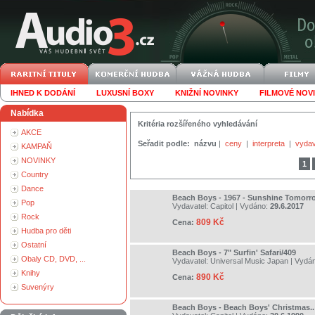
IHNED K DODÁNÍ
LUXUSNÍ BOXY
KNIŽNÍ NOVINKY
FILMOVÉ NOV
Nabídka
Kritéria rozšířeného vyhledávání
AKCE
Seřadit podle:
názvu
|
ceny
|
interpreta
|
vydav
KAMPAŇ
NOVINKY
1
Country
Dance
Beach Boys - 1967 - Sunshine Tomorr
Pop
Vydavatel:
Capitol
| Vydáno:
29.6.2017
Rock
809 Kč
Cena:
Hudba pro děti
Ostatní
Beach Boys - 7" Surfin' Safari/409
Obaly CD, DVD, ...
Vydavatel:
Universal Music Japan
| Vydá
Knihy
890 Kč
Cena:
Suvenýry
Beach Boys - Beach Boys' Christmas..