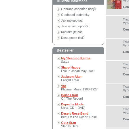
Vyd
Důležité informace
Cen
Ochrana osobních údajů
Obchodní podmínky
Tra
Jak nakupovat
Vyd
Jste u nás poprvé?
Cen
Kontaktujte nás
Dostupnost titulů
Trap
Vyd
Bestseller
Cen
My Sleeping Karma
Satya
Trap
Slapp Happy
Vyd
Live In Japan May 2000
Cen
Jackson Alan
Freight Train
V/A
Trap
Klezmer Music 1908-1927
Vyd
Bartos Karl
Cen
Off The Record
Depeche Mode
Ultra (CD + DVD)
Trap
Vyd
Desert Rose Band
Best Of The Desert Rose..
Cen
Getz Stan
Stan Is Here