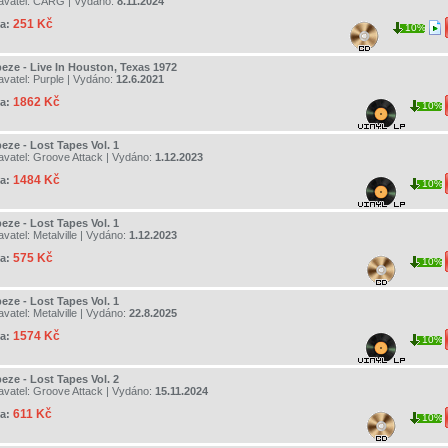
avatel:
CARG
| Vydáno:
8.11.2024
251 Kč
a:
10%
peze - Live In Houston, Texas 1972
avatel:
Purple
| Vydáno:
12.6.2021
1862 Kč
a:
10%
eze - Lost Tapes Vol. 1
avatel:
Groove Attack
| Vydáno:
1.12.2023
1484 Kč
a:
10%
eze - Lost Tapes Vol. 1
avatel:
Metalville
| Vydáno:
1.12.2023
575 Kč
a:
10%
eze - Lost Tapes Vol. 1
avatel:
Metalville
| Vydáno:
22.8.2025
1574 Kč
a:
10%
eze - Lost Tapes Vol. 2
avatel:
Groove Attack
| Vydáno:
15.11.2024
611 Kč
a:
10%