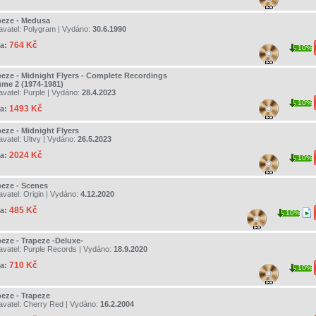
peze - Medusa
avatel:
Polygram
| Vydáno:
30.6.1990
764 Kč
a:
10%
peze - Midnight Flyers - Complete Recordings
ume 2 (1974-1981)
avatel:
Purple
| Vydáno:
28.4.2023
10%
1493 Kč
a:
peze - Midnight Flyers
avatel:
Ultvy
| Vydáno:
26.5.2023
2024 Kč
a:
10%
peze - Scenes
avatel:
Origin
| Vydáno:
4.12.2020
485 Kč
a:
10%
peze - Trapeze -Deluxe-
avatel:
Purple Records
| Vydáno:
18.9.2020
710 Kč
a:
10%
peze - Trapeze
avatel:
Cherry Red
| Vydáno:
16.2.2004