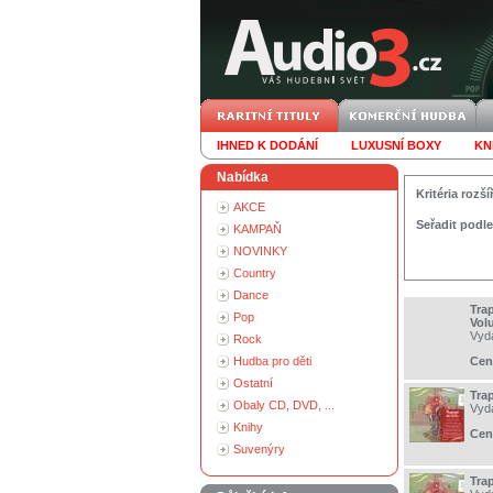
IHNED K DODÁNÍ
LUXUSNÍ BOXY
KN
Nabídka
Kritéria roz
AKCE
Seřadit podle
KAMPAŇ
NOVINKY
Country
Dance
Tra
Pop
Vol
Vyd
Rock
Hudba pro děti
Cen
Ostatní
Tra
Obaly CD, DVD, ...
Vyd
Knihy
Cen
Suvenýry
Tra