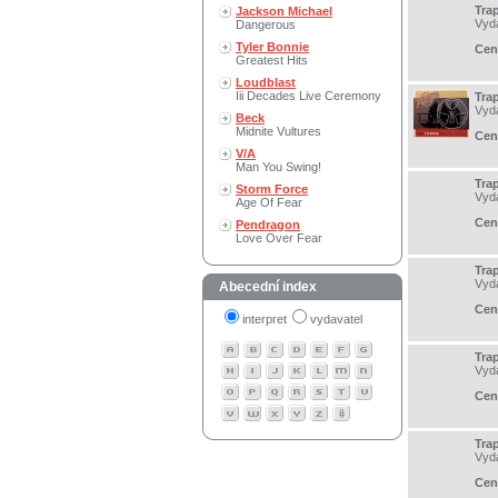
Trap
Jackson Michael
Vyd
Dangerous
Tyler Bonnie
Cen
Greatest Hits
Loudblast
Iii Decades Live Ceremony
Trap
Vyd
Beck
Midnite Vultures
Cen
V/A
Man You Swing!
Trap
Storm Force
Vyd
Age Of Fear
Cen
Pendragon
Love Over Fear
Trap
Vyd
Abecední index
Cen
interpret
vydavatel
Trap
Vyd
Cen
Tra
Vyd
Cen