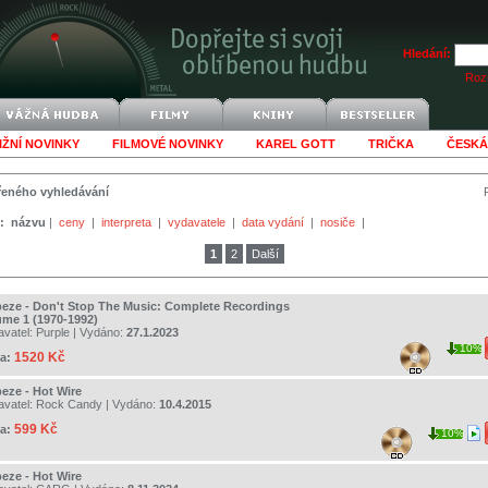
Hledání:
Rozš
IŽNÍ NOVINKY
FILMOVÉ NOVINKY
KAREL GOTT
TRIČKA
ČESKÁ
šířeného vyhledávání
:
názvu
|
ceny
|
interpreta
|
vydavatele
|
data vydání
|
nosiče
|
1
2
Další
peze - Don't Stop The Music: Complete Recordings
ume 1 (1970-1992)
avatel:
Purple
| Vydáno:
27.1.2023
10%
1520 Kč
a:
peze - Hot Wire
avatel:
Rock Candy
| Vydáno:
10.4.2015
599 Kč
a:
10%
peze - Hot Wire