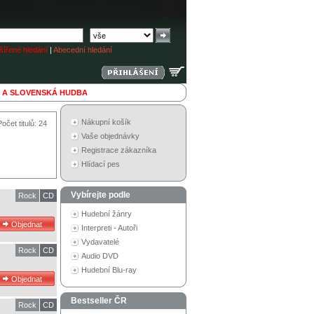
ířené hledání
|
Abecední hledání
 A SLOVENSKÁ HUDBA
Nákupní košík
Počet titulů: 24
Vaše objednávky
Registrace zákazníka
Hlídací pes
Vybírejte podle
Rock
CD
Hudební žánry
Interpreti - Autoři
Vydavatelé
Rock
CD
Audio DVD
Hudební Blu-ray
Bestseller ČR
Rock
CD