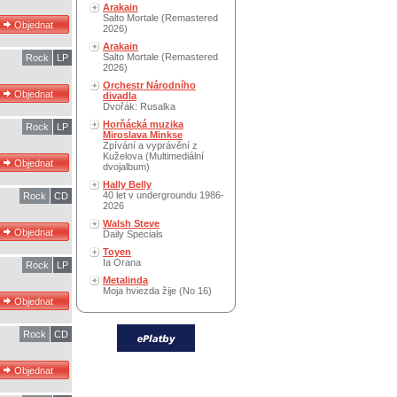
Arakain
Salto Mortale (Remastered
2026)
Arakain
Salto Mortale (Remastered
Rock
LP
2026)
Orchestr Národního
divadla
Dvořák: Rusalka
Horňácká muzika
Rock
LP
Miroslava Minkse
Zpívání a vyprávění z
Kuželova (Multimediální
dvojalbum)
Hally Belly
40 let v undergroundu 1986-
Rock
CD
2026
Walsh Steve
Daily Specials
Toyen
Ia Orana
Rock
LP
Metalinda
Moja hviezda žije (No 16)
Rock
CD