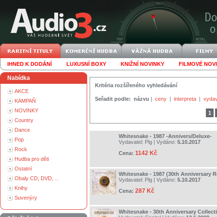
IHNED K DODÁNÍ
LUXUSNÍ BOXY
KNIŽNÍ NOVINKY
FILMOVÉ NOV
Nabídka
Kritéria rozšířeného vyhledávání
AKCE
Seřadit podle:
názvu
|
ceny
|
interpreta
|
vydav
KAMPAŇ
NOVINKY
1
Country
Dance
Whitesnake - 1987 -Annivers/Deluxe-
Pop
Vydavatel:
Plg
| Vydáno:
5.10.2017
Rock
1142 Kč
Cena:
Hudba pro děti
Ostatní
Whitesnake - 1987 (30th Anniversary 
Obaly CD, DVD, ...
Vydavatel:
Plg
| Vydáno:
5.10.2017
Knihy
287 Kč
Cena:
Suvenýry
Whitesnake - 30th Anniversary Collect