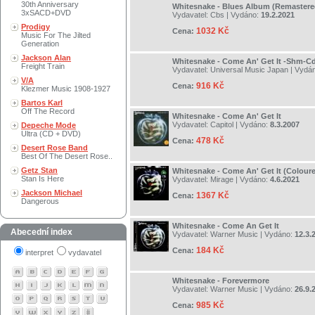
30th Anniversary
Whitesnake - Blues Album (Remastere
3xSACD+DVD
Vydavatel:
Cbs
| Vydáno:
19.2.2021
Prodigy
1032 Kč
Cena:
Music For The Jilted
Generation
Jackson Alan
Whitesnake - Come An' Get It -Shm-C
Freight Train
Vydavatel:
Universal Music Japan
| Vydá
V/A
916 Kč
Cena:
Klezmer Music 1908-1927
Bartos Karl
Off The Record
Whitesnake - Come An' Get It
Vydavatel:
Capitol
| Vydáno:
8.3.2007
Depeche Mode
Ultra (CD + DVD)
478 Kč
Cena:
Desert Rose Band
Best Of The Desert Rose..
Getz Stan
Whitesnake - Come An' Get It (Colour
Stan Is Here
Vydavatel:
Mirage
| Vydáno:
4.6.2021
Jackson Michael
1367 Kč
Cena:
Dangerous
Whitesnake - Come An Get It
Abecední index
Vydavatel:
Warner Music
| Vydáno:
12.3.
184 Kč
Cena:
interpret
vydavatel
Whitesnake - Forevermore
Vydavatel:
Warner Music
| Vydáno:
26.9.
985 Kč
Cena: