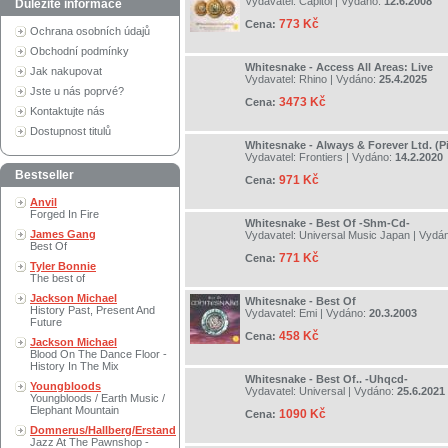
Vydavatel:
Capitol
| Vydáno:
12.6.2008
Důležité informace
773 Kč
Cena:
Ochrana osobních údajů
Obchodní podmínky
Whitesnake - Access All Areas: Live
Jak nakupovat
Vydavatel:
Rhino
| Vydáno:
25.4.2025
Jste u nás poprvé?
3473 Kč
Cena:
Kontaktujte nás
Dostupnost titulů
Whitesnake - Always & Forever Ltd. (Pi
Vydavatel:
Frontiers
| Vydáno:
14.2.2020
Bestseller
971 Kč
Cena:
Anvil
Forged In Fire
Whitesnake - Best Of -Shm-Cd-
James Gang
Vydavatel:
Universal Music Japan
| Vydá
Best Of
771 Kč
Cena:
Tyler Bonnie
The best of
Jackson Michael
Whitesnake - Best Of
History Past, Present And
Vydavatel:
Emi
| Vydáno:
20.3.2003
Future
458 Kč
Cena:
Jackson Michael
Blood On The Dance Floor -
History In The Mix
Whitesnake - Best Of.. -Uhqcd-
Youngbloods
Vydavatel:
Universal
| Vydáno:
25.6.2021
Youngbloods / Earth Music /
Elephant Mountain
1090 Kč
Cena:
Domnerus/Hallberg/Erstand
Jazz At The Pawnshop -