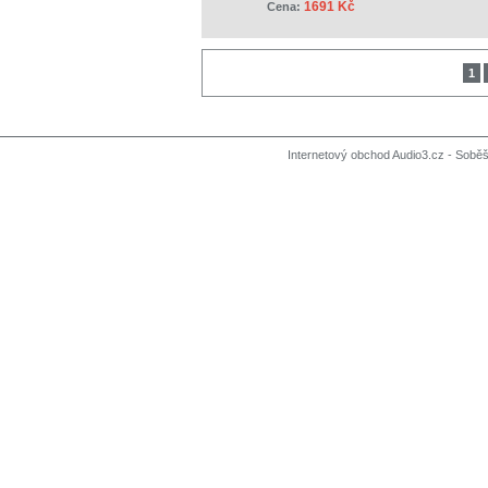
1691 Kč
Cena:
1
Internetový obchod Audio3.cz - Soběši