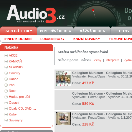
IHNED K DODÁNÍ
LUXUSNÍ BOXY
KNIŽNÍ NOVINKY
FILMOVÉ NOV
Nabídka
Kritéria rozšířeného vyhledávání
AKCE
Seřadit podle:
názvu
|
ceny
|
interpreta
|
vydav
KAMPAŇ
NOVINKY
Collegium Musicum - Collegium Musi
Country
Vydavatel:
Forza/Opus
| Vydáno:
30.11.2
Dance
457 Kč
Cena:
Pop
Rock
Collegium Musicum - Collegium Musi
Hudba pro děti
Vydavatel:
Forza/Opus
| Vydáno:
30.11.2
Ostatní
580 Kč
Cena:
Obaly CD, DVD, ...
Collegium Musicum - Collegium Musi
Knihy
Vydavatel:
Forza/Opus
| Vydáno:
1.1.200
Suvenýry
228 Kč
Cena: