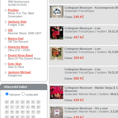
30th Anniversary
3xSACD+DVD
Collegium Musicum - Konvergencie (R
Prodigy
Vydavatel:
Forza/Opus
Music For The Jilted
Generation
246 Kč
Cena:
Jackson Alan
Freight Train
Collegium Musicum - Live
V/A
Vydavatel:
Forza/Opus
| Vydáno:
19.11.2
Klezmer Music 1908-1927
457 Kč
Cena:
Bartos Karl
Off The Record
Depeche Mode
Collegium Musicum - Live
Ultra (CD + DVD)
Vydavatel:
Forza/Opus
| Vydáno:
31.3.20
Desert Rose Band
359 Kč
Cena:
Best Of The Desert Rose..
Getz Stan
Stan Is Here
Collegium Musicum - Live
Jackson Michael
Vydavatel:
Forza/Opus
| Vydáno:
19.11.2
Dangerous
580 Kč
Cena:
Abecední index
Collegium Musicum - Marián Varga & 
Musicum
Vydavatel:
Warner Music
| Vydáno:
26.8.
interpret
vydavatel
439 Kč
Cena:
Collegium Musicum - On a ona
Vydavatel:
Warner Music
| Vydáno:
3.3.2
439 Kč
Cena: