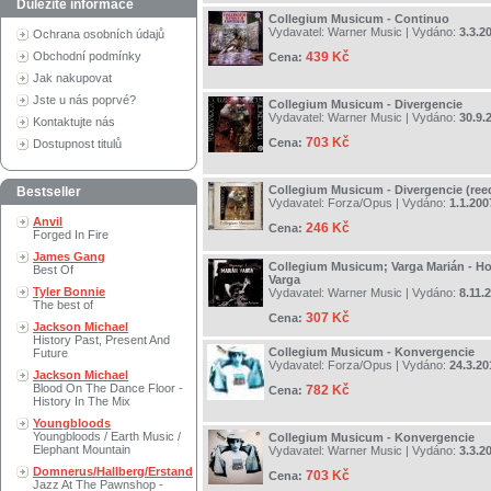
Důležité informace
Collegium Musicum - Continuo
Vydavatel:
Warner Music
| Vydáno:
3.3.2
Ochrana osobních údajů
Obchodní podmínky
439 Kč
Cena:
Jak nakupovat
Jste u nás poprvé?
Collegium Musicum - Divergencie
Vydavatel:
Warner Music
| Vydáno:
30.9.
Kontaktujte nás
703 Kč
Cena:
Dostupnost titulů
Collegium Musicum - Divergencie (ree
Bestseller
Vydavatel:
Forza/Opus
| Vydáno:
1.1.200
Anvil
246 Kč
Cena:
Forged In Fire
James Gang
Collegium Musicum; Varga Marián - H
Best Of
Varga
Tyler Bonnie
Vydavatel:
Warner Music
| Vydáno:
8.11.
The best of
307 Kč
Cena:
Jackson Michael
History Past, Present And
Collegium Musicum - Konvergencie
Future
Vydavatel:
Forza/Opus
| Vydáno:
24.3.20
Jackson Michael
Blood On The Dance Floor -
782 Kč
Cena:
History In The Mix
Youngbloods
Youngbloods / Earth Music /
Collegium Musicum - Konvergencie
Elephant Mountain
Vydavatel:
Warner Music
| Vydáno:
3.3.2
Domnerus/Hallberg/Erstand
703 Kč
Cena:
Jazz At The Pawnshop -