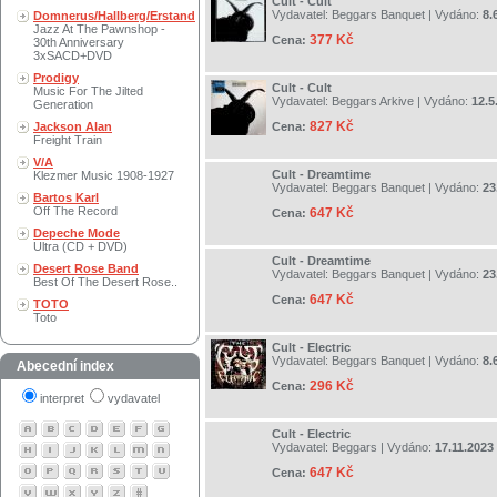
Cult - Cult
Vydavatel:
Beggars Banquet
| Vydáno:
8.
Domnerus/Hallberg/Erstand
Jazz At The Pawnshop -
377 Kč
Cena:
30th Anniversary
3xSACD+DVD
Prodigy
Cult - Cult
Music For The Jilted
Vydavatel:
Beggars Arkive
| Vydáno:
12.5
Generation
827 Kč
Jackson Alan
Cena:
Freight Train
V/A
Cult - Dreamtime
Klezmer Music 1908-1927
Vydavatel:
Beggars Banquet
| Vydáno:
23
Bartos Karl
Off The Record
647 Kč
Cena:
Depeche Mode
Ultra (CD + DVD)
Cult - Dreamtime
Desert Rose Band
Vydavatel:
Beggars Banquet
| Vydáno:
23
Best Of The Desert Rose..
647 Kč
Cena:
TOTO
Toto
Cult - Electric
Vydavatel:
Beggars Banquet
| Vydáno:
8.
Abecední index
296 Kč
Cena:
interpret
vydavatel
Cult - Electric
Vydavatel:
Beggars
| Vydáno:
17.11.2023
647 Kč
Cena: