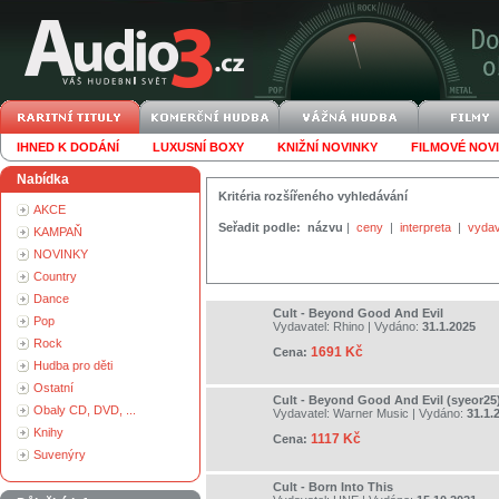
IHNED K DODÁNÍ
LUXUSNÍ BOXY
KNIŽNÍ NOVINKY
FILMOVÉ NOV
Nabídka
Kritéria rozšířeného vyhledávání
AKCE
Seřadit podle:
názvu
|
ceny
|
interpreta
|
vydav
KAMPAŇ
NOVINKY
Country
Dance
Cult - Beyond Good And Evil
Pop
Vydavatel:
Rhino
| Vydáno:
31.1.2025
Rock
1691 Kč
Cena:
Hudba pro děti
Ostatní
Cult - Beyond Good And Evil (syeor25
Obaly CD, DVD, ...
Vydavatel:
Warner Music
| Vydáno:
31.1.
Knihy
1117 Kč
Cena:
Suvenýry
Cult - Born Into This