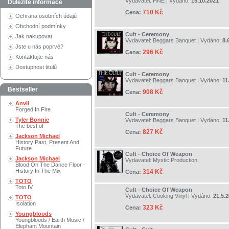
Vydavatel:
HNE
| Vydáno:
15.10.2021
Důležité informace
710 Kč
Cena:
Ochrana osobních údajů
Obchodní podmínky
Cult - Ceremony
Jak nakupovat
Vydavatel:
Beggars Banquet
| Vydáno:
8.
Jste u nás poprvé?
296 Kč
Cena:
Kontaktujte nás
Dostupnost titulů
Cult - Ceremony
Vydavatel:
Beggars Banquet
| Vydáno:
11
Bestseller
908 Kč
Cena:
Anvil
Forged In Fire
Cult - Ceremony
Tyler Bonnie
Vydavatel:
Beggars Banquet
| Vydáno:
11
The best of
827 Kč
Cena:
Jackson Michael
History Past, Present And
Future
Cult - Choice Of Weapon
Jackson Michael
Vydavatel:
Mystic Production
Blood On The Dance Floor -
History In The Mix
314 Kč
Cena:
TOTO
Toto IV
Cult - Choice Of Weapon
Vydavatel:
Cooking Vinyl
| Vydáno:
21.5.
TOTO
Isolation
323 Kč
Cena:
Youngbloods
Youngbloods / Earth Music /
Elephant Mountain