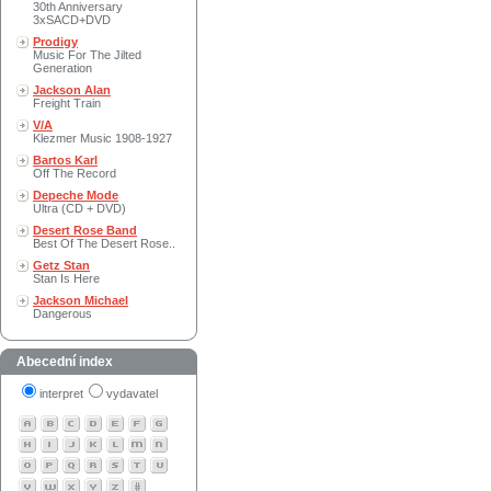
30th Anniversary
3xSACD+DVD
Prodigy
Music For The Jilted
Generation
Jackson Alan
Freight Train
V/A
Klezmer Music 1908-1927
Bartos Karl
Off The Record
Depeche Mode
Ultra (CD + DVD)
Desert Rose Band
Best Of The Desert Rose..
Getz Stan
Stan Is Here
Jackson Michael
Dangerous
Abecední index
interpret
vydavatel