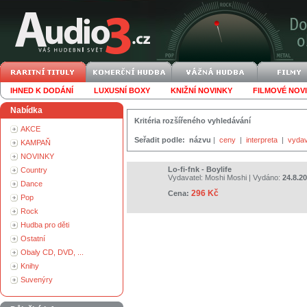
IHNED K DODÁNÍ
LUXUSNÍ BOXY
KNIŽNÍ NOVINKY
FILMOVÉ NOV
Nabídka
Kritéria rozšířeného vyhledávání
AKCE
Seřadit podle:
názvu
|
ceny
|
interpreta
|
vydav
KAMPAŇ
NOVINKY
Lo-fi-fnk - Boylife
Country
Vydavatel:
Moshi Moshi
| Vydáno:
24.8.2
Dance
296 Kč
Cena:
Pop
Rock
Hudba pro děti
Ostatní
Obaly CD, DVD, ...
Knihy
Suvenýry