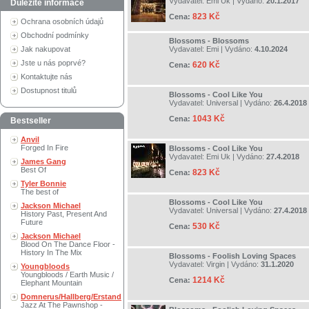
Vydavatel:
Emi Uk
| Vydáno:
20.1.2017
Důležité informace
823 Kč
Cena:
Ochrana osobních údajů
Obchodní podmínky
Blossoms - Blossoms
Jak nakupovat
Vydavatel:
Emi
| Vydáno:
4.10.2024
Jste u nás poprvé?
620 Kč
Cena:
Kontaktujte nás
Dostupnost titulů
Blossoms - Cool Like You
Vydavatel:
Universal
| Vydáno:
26.4.2018
1043 Kč
Cena:
Bestseller
Anvil
Forged In Fire
Blossoms - Cool Like You
Vydavatel:
Emi Uk
| Vydáno:
27.4.2018
James Gang
Best Of
823 Kč
Cena:
Tyler Bonnie
The best of
Blossoms - Cool Like You
Jackson Michael
Vydavatel:
Universal
| Vydáno:
27.4.2018
History Past, Present And
Future
530 Kč
Cena:
Jackson Michael
Blood On The Dance Floor -
History In The Mix
Blossoms - Foolish Loving Spaces
Vydavatel:
Virgin
| Vydáno:
31.1.2020
Youngbloods
Youngbloods / Earth Music /
1214 Kč
Cena:
Elephant Mountain
Domnerus/Hallberg/Erstand
Jazz At The Pawnshop -