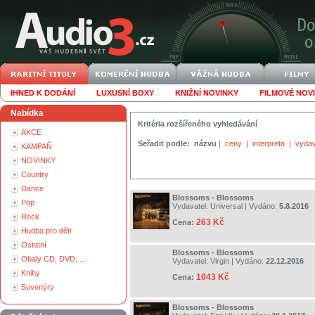
IHNED K DODÁNÍ
LUXUSNÍ BOXY
KNIŽNÍ NOVINKY
FILMOVÉ NOV
Nabídka
Kritéria rozšířeného vyhledávání
AKCE
Seřadit podle:
názvu
|
ceny
|
interpreta
|
vydav
KAMPAŇ
NOVINKY
Country
Dance
Blossoms - Blossoms
Pop
Vydavatel:
Universal
| Vydáno:
5.8.2016
Rock
263 Kč
Cena:
Hudba pro děti
Ostatní
Blossoms - Blossoms
Obaly CD, DVD, ...
Vydavatel:
Virgin
| Vydáno:
22.12.2016
Knihy
1043 Kč
Cena:
Suvenýry
Blossoms - Blossoms