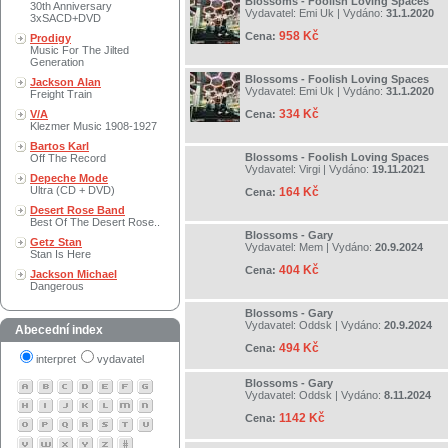
Blossoms - Foolish Loving Spaces
30th Anniversary
Vydavatel:
Emi Uk
| Vydáno:
31.1.2020
3xSACD+DVD
958 Kč
Cena:
Prodigy
Music For The Jilted
Generation
Blossoms - Foolish Loving Spaces
Jackson Alan
Vydavatel:
Emi Uk
| Vydáno:
31.1.2020
Freight Train
334 Kč
V/A
Cena:
Klezmer Music 1908-1927
Bartos Karl
Blossoms - Foolish Loving Spaces
Off The Record
Vydavatel:
Virgi
| Vydáno:
19.11.2021
Depeche Mode
Ultra (CD + DVD)
164 Kč
Cena:
Desert Rose Band
Best Of The Desert Rose..
Blossoms - Gary
Getz Stan
Vydavatel:
Mem
| Vydáno:
20.9.2024
Stan Is Here
404 Kč
Cena:
Jackson Michael
Dangerous
Blossoms - Gary
Vydavatel:
Oddsk
| Vydáno:
20.9.2024
Abecední index
494 Kč
Cena:
interpret
vydavatel
Blossoms - Gary
Vydavatel:
Oddsk
| Vydáno:
8.11.2024
1142 Kč
Cena: