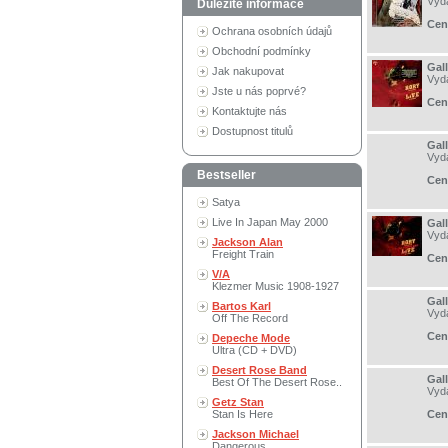
Vyd
Důležité informace
Cen
Ochrana osobních údajů
Obchodní podmínky
Gal
Jak nakupovat
Vyd
Jste u nás poprvé?
Cen
Kontaktujte nás
Dostupnost titulů
Gal
Vyd
Bestseller
Cen
Satya
Live In Japan May 2000
Gal
Vyd
Jackson Alan
Freight Train
Cen
V/A
Klezmer Music 1908-1927
Gal
Bartos Karl
Vyd
Off The Record
Cen
Depeche Mode
Ultra (CD + DVD)
Desert Rose Band
Gal
Best Of The Desert Rose..
Vyd
Getz Stan
Stan Is Here
Cen
Jackson Michael
Dangerous