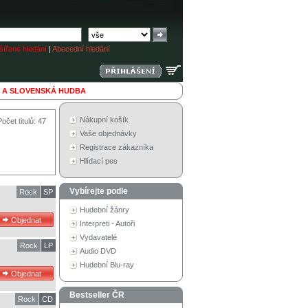
ířené hledání
|
Abecední hledání
 A SLOVENSKÁ HUDBA
Nákupní košík
Počet titulů: 47
Vaše objednávky
Registrace zákazníka
Hlídací pes
Vybírejte podle
Rock
SP
Hudební žánry
Interpreti - Autoři
Vydavatelé
Rock
LP
Audio DVD
Hudební Blu-ray
Bestseller ČR
Rock
CD