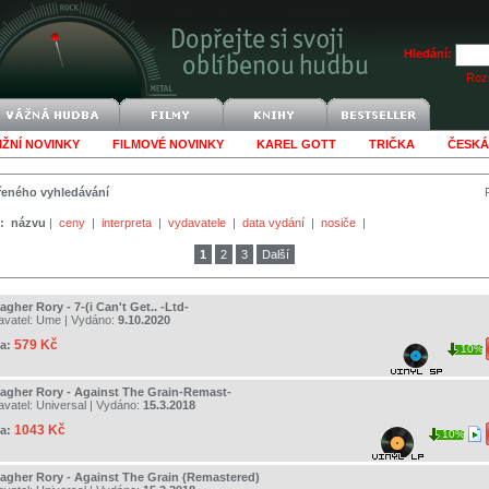
Hledání:
Rozš
IŽNÍ NOVINKY
FILMOVÉ NOVINKY
KAREL GOTT
TRIČKA
ČESKÁ
šířeného vyhledávání
:
názvu
|
ceny
|
interpreta
|
vydavatele
|
data vydání
|
nosiče
|
1
2
3
Další
agher Rory - 7-(i Can't Get.. -Ltd-
avatel:
Ume
| Vydáno:
9.10.2020
579 Kč
a:
10%
lagher Rory - Against The Grain-Remast-
avatel:
Universal
| Vydáno:
15.3.2018
1043 Kč
a:
10%
lagher Rory - Against The Grain (Remastered)