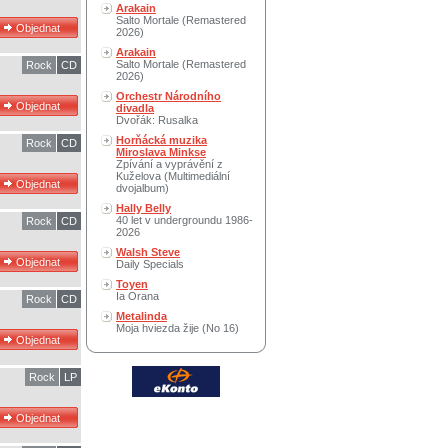
Arakain
Salto Mortale (Remastered
2026)
Arakain
Salto Mortale (Remastered
Rock
CD
2026)
Orchestr Národního
divadla
Dvořák: Rusalka
Horňácká muzika
Rock
CD
Miroslava Minkse
Zpívání a vyprávění z
Kuželova (Multimediální
dvojalbum)
Hally Belly
40 let v undergroundu 1986-
Rock
CD
2026
Walsh Steve
Daily Specials
Toyen
Ia Orana
Rock
CD
Metalinda
Moja hviezda žije (No 16)
Rock
LP