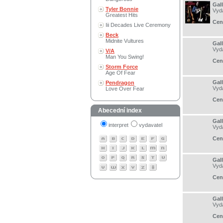
Gal
Tyler Bonnie
Vyd
Greatest Hits
Cen
Iii Decades Live Ceremony
Beck
Midnite Vultures
Gal
Vyd
V/A
Man You Swing!
Cen
Storm Force
Age Of Fear
Gal
Pendragon
Vyd
Love Over Fear
Cen
Abecední index
Gal
interpret
vydavatel
Vyd
Cen
Gal
Vyd
Cen
Gal
Vyd
Cen