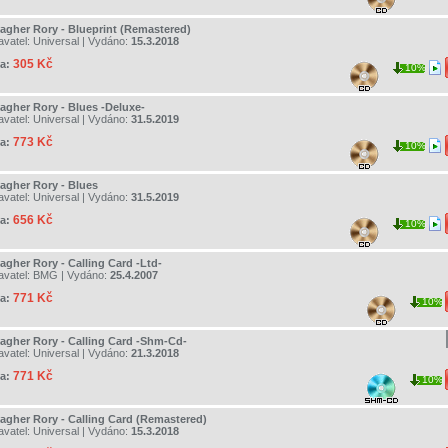
lagher Rory - Blueprint (Remastered)
avatel:
Universal
| Vydáno:
15.3.2018
305 Kč
a:
10%
lagher Rory - Blues -Deluxe-
avatel:
Universal
| Vydáno:
31.5.2019
773 Kč
a:
10%
lagher Rory - Blues
avatel:
Universal
| Vydáno:
31.5.2019
656 Kč
a:
10%
agher Rory - Calling Card -Ltd-
avatel:
BMG
| Vydáno:
25.4.2007
771 Kč
a:
10%
lagher Rory - Calling Card -Shm-Cd-
avatel:
Universal
| Vydáno:
21.3.2018
771 Kč
a:
10%
lagher Rory - Calling Card (Remastered)
avatel:
Universal
| Vydáno:
15.3.2018