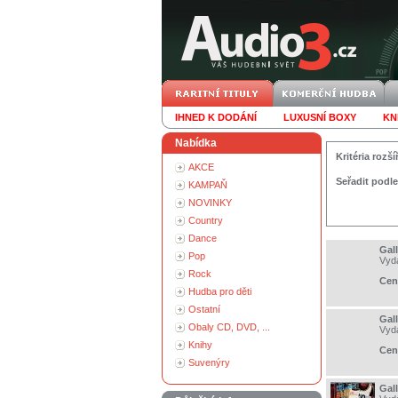
IHNED K DODÁNÍ
LUXUSNÍ BOXY
KN
Nabídka
Kritéria roz
AKCE
Seřadit podle
KAMPAŇ
NOVINKY
Country
Dance
Gall
Pop
Vyd
Rock
Cen
Hudba pro děti
Ostatní
Gal
Obaly CD, DVD, ...
Vyd
Knihy
Cen
Suvenýry
Gal