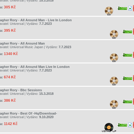
avatel:
Universal
| Vydáno:
15.3.2018
305 Kč
a:
10%
lagher Rory - All Around Man - Live In London
avatel:
Universal
| Vydáno:
7.7.2023
395 Kč
a:
12%
lagher Rory - All Around Man
avatel:
Universal Music Japan
| Vydáno:
7.7.2023
1340 Kč
a:
10%
lagher Rory - All Around Man Live In London
avatel:
Universal
| Vydáno:
7.7.2023
674 Kč
a:
10%
lagher Rory - Bbc Sessions
avatel:
Universal
| Vydáno:
15.3.2018
386 Kč
a:
10%
lagher Rory - Best Of -Hq/Download-
avatel:
Universal
| Vydáno:
9.10.2020
1142 Kč
a:
10%