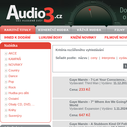
IHNED K DODÁNÍ
LUXUSNÍ BOXY
KNIŽNÍ NOVINKY
FILMOVÉ NOV
Nabídka
Kritéria rozšířeného vyhledávání
AKCE
Seřadit podle:
názvu
|
ceny
|
interpreta
|
vydav
KAMPAŇ
NOVINKY
1
Country
Dance
Gaye Marvin - 7-Let Your Conscience..
Pop
Vydavatel:
Third Man
| Vydáno:
11.12.201
Rock
233 Kč
Cena:
Hudba pro děti
Ostatní
Gaye Marvin - 7" Where Are We Goin
Obaly CD, DVD, ...
World
Vydavatel:
Expansion
| Vydáno:
1.11.202
Knihy
647 Kč
Cena:
Suvenýry
Gaye Marvin - A Stubborn Kind Of Fel