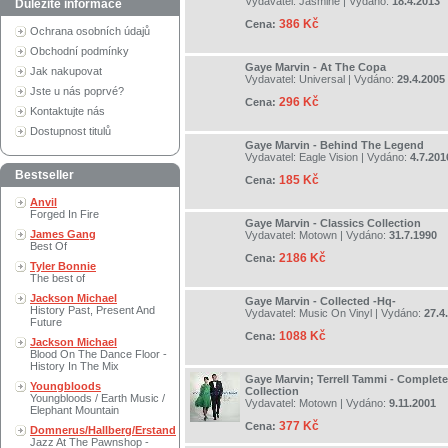
Vydavatel:
Jasmine
| Vydáno:
18.4.2013
Důležité informace
386 Kč
Cena:
Ochrana osobních údajů
Obchodní podmínky
Gaye Marvin - At The Copa
Jak nakupovat
Vydavatel:
Universal
| Vydáno:
29.4.2005
Jste u nás poprvé?
296 Kč
Cena:
Kontaktujte nás
Dostupnost titulů
Gaye Marvin - Behind The Legend
Vydavatel:
Eagle Vision
| Vydáno:
4.7.201
Bestseller
185 Kč
Cena:
Anvil
Forged In Fire
Gaye Marvin - Classics Collection
James Gang
Vydavatel:
Motown
| Vydáno:
31.7.1990
Best Of
2186 Kč
Cena:
Tyler Bonnie
The best of
Jackson Michael
Gaye Marvin - Collected -Hq-
History Past, Present And
Vydavatel:
Music On Vinyl
| Vydáno:
27.4
Future
1088 Kč
Cena:
Jackson Michael
Blood On The Dance Floor -
History In The Mix
Gaye Marvin; Terrell Tammi - Complet
Youngbloods
Collection
Youngbloods / Earth Music /
Vydavatel:
Motown
| Vydáno:
9.11.2001
Elephant Mountain
377 Kč
Cena:
Domnerus/Hallberg/Erstand
Jazz At The Pawnshop -