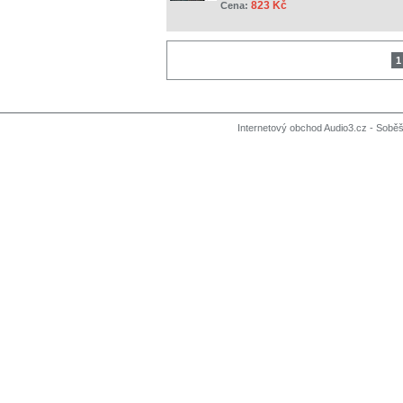
823 Kč
Cena:
1
Internetový obchod Audio3.cz - Soběši