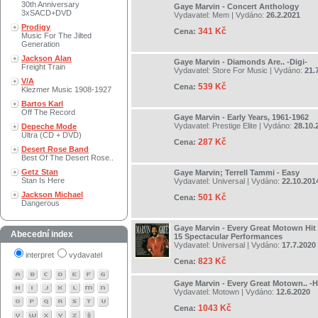
30th Anniversary
Gaye Marvin - Concert Anthology
3xSACD+DVD
Vydavatel:
Mem
| Vydáno:
26.2.2021
Prodigy
341 Kč
Cena:
Music For The Jilted
Generation
Jackson Alan
Gaye Marvin - Diamonds Are.. -Digi-
Freight Train
Vydavatel:
Store For Music
| Vydáno:
21.
V/A
539 Kč
Cena:
Klezmer Music 1908-1927
Bartos Karl
Off The Record
Gaye Marvin - Early Years, 1961-1962
Vydavatel:
Prestige Elite
| Vydáno:
28.10.
Depeche Mode
Ultra (CD + DVD)
287 Kč
Cena:
Desert Rose Band
Best Of The Desert Rose..
Getz Stan
Gaye Marvin; Terrell Tammi - Easy
Stan Is Here
Vydavatel:
Universal
| Vydáno:
22.10.201
Jackson Michael
501 Kč
Cena:
Dangerous
Gaye Marvin - Every Great Motown Hit
Abecední index
15 Spectacular Performances
Vydavatel:
Universal
| Vydáno:
17.7.2020
interpret
vydavatel
823 Kč
Cena:
Gaye Marvin - Every Great Motown.. -
Vydavatel:
Motown
| Vydáno:
12.6.2020
1043 Kč
Cena: