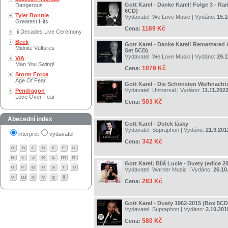
Gott Karel - Danke Karel! Folge 3 - Rar
Dangerous
6CD)
Tyler Bonnie
Vydavatel:
We Love Music
| Vydáno:
15.1
Greatest Hits
1169 Kč
Cena:
Iii Decades Live Ceremony
Beck
Gott Karel - Danke Karel! Remastered 
Midnite Vultures
Set 5CD)
Vydavatel:
We Love Music
| Vydáno:
29.1
V/A
Man You Swing!
1079 Kč
Cena:
Storm Force
Age Of Fear
Gott Karel - Die Schönsten Weihnacht
Vydavatel:
Universal
| Vydáno:
11.11.202
Pendragon
Love Over Fear
503 Kč
Cena:
Abecední index
Gott Karel - Dotek lásky
Vydavatel:
Supraphon
| Vydáno:
21.9.201
interpret
vydavatel
342 Kč
Cena:
Gott Karel; Bílá Lucie - Duety (edice 2
Vydavatel:
Warner Music
| Vydáno:
26.10
263 Kč
Cena:
Gott Karel - Duety 1962-2015 (Box 5CD
Vydavatel:
Supraphon
| Vydáno:
2.10.201
580 Kč
Cena: