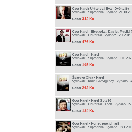
Gott Karel; Urbanová Eva - Dvě tváře
Vydavatel:
Supraphon
| Vydáno:
21.10.20
342 Kč
Cena:
Gott Karel - Electrola... Das Ist Musik!
Vydavatel:
Universal
| Vydáno:
12.7.2019
476 Kč
Cena:
Gott Karel - Karel
Vydavatel:
Supraphon
| Vydáno:
1.10.202
105 Kč
Cena:
Špátová Olga - Karel
Vydavatel:
Karel Gott Agency
| Vydáno:
2
263 Kč
Cena:
Gott Karel - Karel Gott 95
Vydavatel:
Universal Czech
| Vydáno:
15.
184 Kč
Cena:
Gott Karel - Konec ptačích árií
Vydavatel:
Supraphon
| Vydáno:
18.1.201