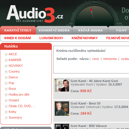
IHNED K DODÁNÍ
LUXUSNÍ BOXY
KNIŽNÍ NOVINKY
FILMOVÉ NOV
Nabídka
Kritéria rozšířeného vyhledávání
AKCE
Seřadit podle:
názvu
|
ceny
|
interpreta
|
vydav
KAMPAŇ
NOVINKY
Country
Dance
Gott Karel - 40 Jahre Karel Gott
Pop
Vydavatel:
Koch
| Vydáno:
15.3.2007
Rock
656 Kč
Cena:
Hudba pro děti
Ostatní
Gott Karel - Best Of
Obaly CD, DVD, ...
Vydavatel:
Universal
| Vydáno:
17.5.2004
Knihy
184 Kč
Cena:
Suvenýry
Gott Karel - Bílé Vánoce