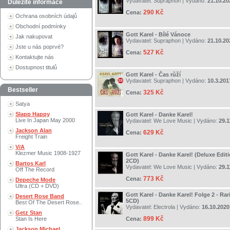
Vydavatel:
Supraphon
| Vydáno:
21.10.20
Důležité informace
290 Kč
Cena:
Ochrana osobních údajů
Obchodní podmínky
Gott Karel - Bílé Vánoce
Jak nakupovat
Vydavatel:
Supraphon
| Vydáno:
21.10.20
Jste u nás poprvé?
527 Kč
Cena:
Kontaktujte nás
Dostupnost titulů
Gott Karel - Čas růží
Vydavatel:
Supraphon
| Vydáno:
10.3.201
Bestseller
325 Kč
Cena:
Satya
Slapp Happy
Gott Karel - Danke Karel!
Live In Japan May 2000
Vydavatel:
We Love Music
| Vydáno:
29.1
Jackson Alan
629 Kč
Cena:
Freight Train
V/A
Klezmer Music 1908-1927
Gott Karel - Danke Karel! (Deluxe Edit
2CD)
Bartos Karl
Vydavatel:
We Love Music
| Vydáno:
29.1
Off The Record
773 Kč
Cena:
Depeche Mode
Ultra (CD + DVD)
Gott Karel - Danke Karel! Folge 2 - Rar
Desert Rose Band
5CD)
Best Of The Desert Rose..
Vydavatel:
Electrola
| Vydáno:
16.10.2020
Getz Stan
899 Kč
Stan Is Here
Cena:
Jackson Michael