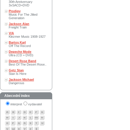
30th Anniversary
3xSACD+DVD
Prodigy
Music For The Jilted
Generation
Jackson Alan
Freight Train
V/A
Klezmer Music 1908-1927
Bartos Karl
Off The Record
Depeche Mode
Ultra (CD + DVD)
Desert Rose Band
Best Of The Desert Rose..
Getz Stan
Stan Is Here
Jackson Michael
Dangerous
Abecední index
interpret
vydavatel