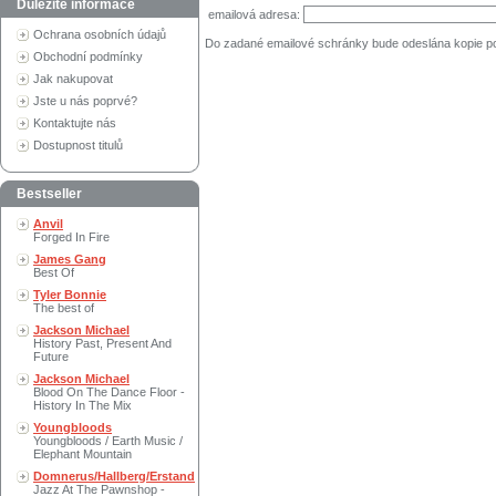
Důležité informace
emailová adresa:
Ochrana osobních údajů
Do zadané emailové schránky bude odeslána kopie p
Obchodní podmínky
Jak nakupovat
Jste u nás poprvé?
Kontaktujte nás
Dostupnost titulů
Bestseller
Anvil
Forged In Fire
James Gang
Best Of
Tyler Bonnie
The best of
Jackson Michael
History Past, Present And
Future
Jackson Michael
Blood On The Dance Floor -
History In The Mix
Youngbloods
Youngbloods / Earth Music /
Elephant Mountain
Domnerus/Hallberg/Erstand
Jazz At The Pawnshop -