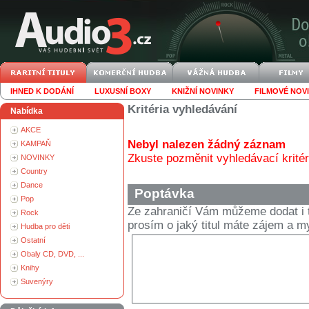
IHNED K DODÁNÍ
LUXUSNÍ BOXY
KNIŽNÍ NOVINKY
FILMOVÉ NOV
Kritéria vyhledávání
Nabídka
AKCE
Nebyl nalezen žádný záznam
KAMPAŇ
Zkuste pozměnit vyhledávací kritér
NOVINKY
Country
Dance
Poptávka
Pop
Ze zahraničí Vám můžeme dodat i t
Rock
prosím o jaký titul máte zájem a
Hudba pro děti
Ostatní
Obaly CD, DVD, ...
Knihy
Suvenýry