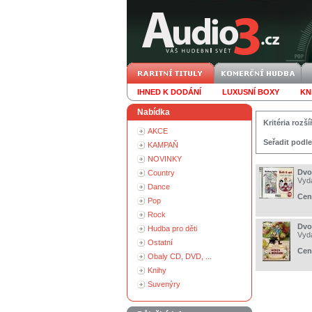
IHNED K DODÁNÍ
LUXUSNÍ BOXY
KN
Nabídka
Kritéria roz
AKCE
Seřadit podle
KAMPAŇ
NOVINKY
Dvoř
Country
Vyd
Dance
Cen
Pop
Rock
Dvo
Hudba pro děti
Vyd
Ostatní
Cen
Obaly CD, DVD, ...
Knihy
Suvenýry