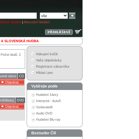
ířené hledání
|
Abecední hledání
 A SLOVENSKÁ HUDBA
Nákupní košík
Počet titulů: 2
Vaše objednávky
Registrace zákazníka
Hlídací pes
vené slovo
CD
Vybírejte podle
Hudební žánry
lm/Dětský
DVD
Interpreti - Autoři
Vydavatelé
Audio DVD
Hudební Blu-ray
Bestseller ČR