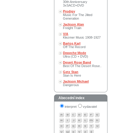
30th Anniversary
3xSACD+DVD
Prodigy
Music For The Jilted
Generation
Jackson Alan
Freight Train
V/A
Klezmer Music 1908-1927
Bartos Karl
Off The Record
Depeche Mode
Ultra (CD + DVD)
Desert Rose Band
Best Of The Desert Rose..
Getz Stan
Stan Is Here
Jackson Michael
Dangerous
Abecední index
interpret
vydavatel