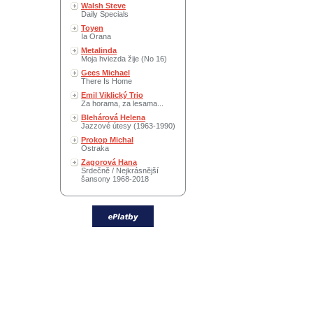
Walsh Steve
Daily Specials
Toyen
Ia Orana
Metalinda
Moja hviezda žije (No 16)
Gees Michael
There Is Home
Emil Viklický Trio
Za horama, za lesama...
Blehárová Helena
Jazzové útesy (1963-1990)
Prokop Michal
Ostraka
Zagorová Hana
Srdečně / Nejkrásnější
šansony 1968-2018