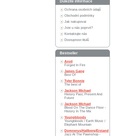
Důležité informace
Ochrana osobních údajů
Obchodní podmínky
Jak nakupovat
Jste u nás poprvé?
Kontaktujte nás
Dostupnost titulů
Bestseller
Anvil
Forged In Fire
James Gang
Best Of
Tyler Bonnie
The best of
Jackson Michael
History Past, Present And
Future
Jackson Michael
Blood On The Dance Floor -
History In The Mix
Youngbloods
Youngbloods / Earth Music /
Elephant Mountain
Domnerus/Hallberg/Erstand
Jazz At The Pawnshop -