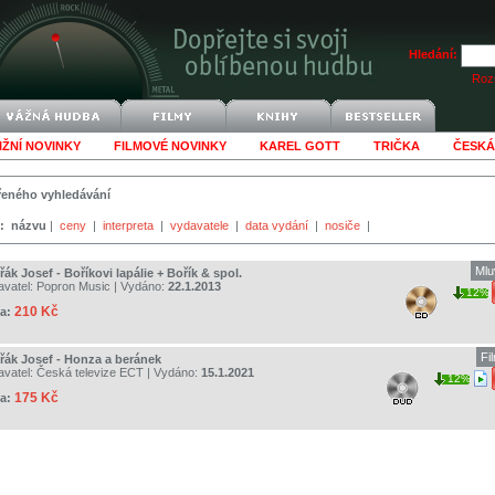
Hledání:
Rozš
IŽNÍ NOVINKY
FILMOVÉ NOVINKY
KAREL GOTT
TRIČKA
ČESKÁ
šířeného vyhledávání
:
názvu
|
ceny
|
interpreta
|
vydavatele
|
data vydání
|
nosiče
|
Mlu
ák Josef - Boříkovi lapálie + Bořík & spol.
avatel:
Popron Music
| Vydáno:
22.1.2013
12%
210 Kč
a:
Fi
řák Josef - Honza a beránek
avatel:
Česká televize ECT
| Vydáno:
15.1.2021
12%
175 Kč
a: