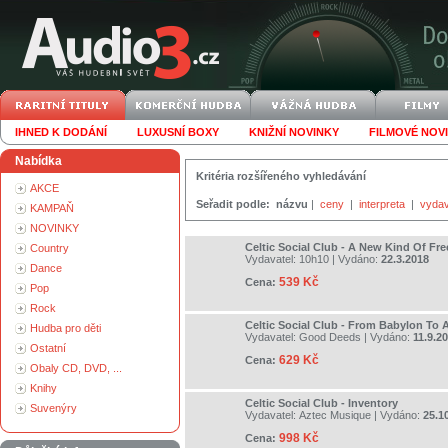
IHNED K DODÁNÍ
LUXUSNÍ BOXY
KNIŽNÍ NOVINKY
FILMOVÉ NOV
Nabídka
Kritéria rozšířeného vyhledávání
AKCE
Seřadit podle:
názvu
|
ceny
|
interpreta
|
vydav
KAMPAŇ
NOVINKY
Celtic Social Club - A New Kind Of F
Country
Vydavatel:
10h10
| Vydáno:
22.3.2018
Dance
539 Kč
Cena:
Pop
Rock
Celtic Social Club - From Babylon To 
Hudba pro děti
Vydavatel:
Good Deeds
| Vydáno:
11.9.2
Ostatní
629 Kč
Cena:
Obaly CD, DVD, ...
Knihy
Celtic Social Club - Inventory
Suvenýry
Vydavatel:
Aztec Musique
| Vydáno:
25.1
998 Kč
Cena: