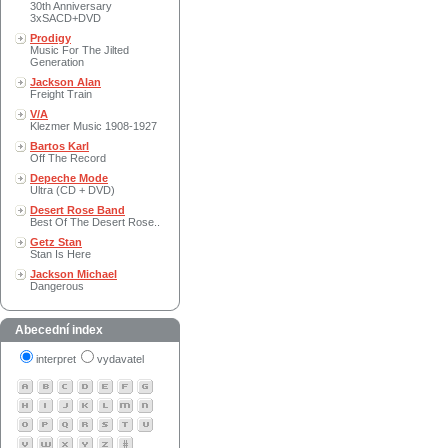
30th Anniversary
3xSACD+DVD
Prodigy
Music For The Jilted
Generation
Jackson Alan
Freight Train
V/A
Klezmer Music 1908-1927
Bartos Karl
Off The Record
Depeche Mode
Ultra (CD + DVD)
Desert Rose Band
Best Of The Desert Rose..
Getz Stan
Stan Is Here
Jackson Michael
Dangerous
Abecední index
interpret
vydavatel