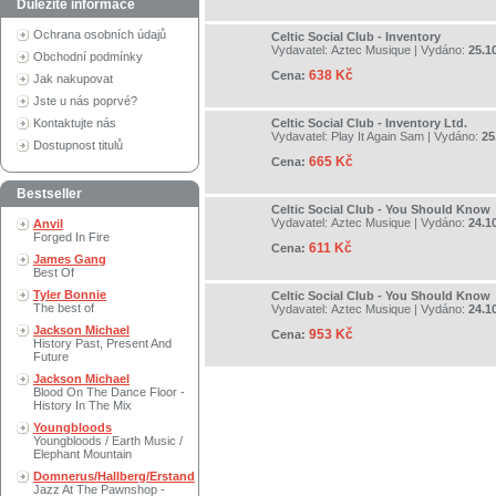
Důležité informace
Ochrana osobních údajů
Celtic Social Club - Inventory
Vydavatel:
Aztec Musique
| Vydáno:
25.1
Obchodní podmínky
638 Kč
Cena:
Jak nakupovat
Jste u nás poprvé?
Kontaktujte nás
Celtic Social Club - Inventory Ltd.
Vydavatel:
Play It Again Sam
| Vydáno:
25
Dostupnost titulů
665 Kč
Cena:
Bestseller
Celtic Social Club - You Should Know
Vydavatel:
Aztec Musique
| Vydáno:
24.1
Anvil
Forged In Fire
611 Kč
Cena:
James Gang
Best Of
Tyler Bonnie
Celtic Social Club - You Should Know
The best of
Vydavatel:
Aztec Musique
| Vydáno:
24.1
Jackson Michael
953 Kč
Cena:
History Past, Present And
Future
Jackson Michael
Blood On The Dance Floor -
History In The Mix
Youngbloods
Youngbloods / Earth Music /
Elephant Mountain
Domnerus/Hallberg/Erstand
Jazz At The Pawnshop -